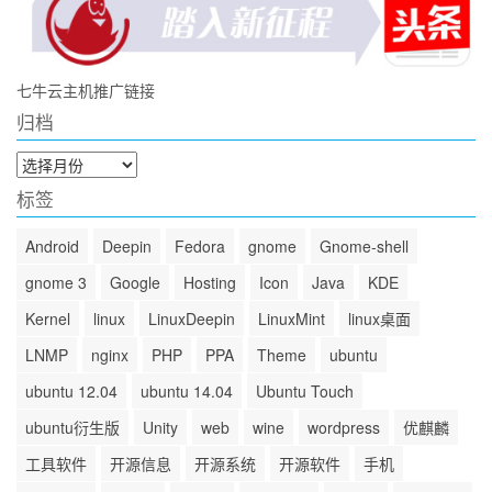
七牛云主机推广链接
归档
归
档
标签
Android
Deepin
Fedora
gnome
Gnome-shell
gnome 3
Google
Hosting
Icon
Java
KDE
Kernel
linux
LinuxDeepin
LinuxMint
linux桌面
LNMP
nginx
PHP
PPA
Theme
ubuntu
ubuntu 12.04
ubuntu 14.04
Ubuntu Touch
ubuntu衍生版
Unity
web
wine
wordpress
优麒麟
工具软件
开源信息
开源系统
开源软件
手机