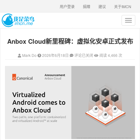
用户登录
捐赠
建议
关于IMCN
T
o
g
Anbox Cloud新里程碑：虚拟化安卓正式发布
g
l
e
Mark Do
2026年6月18日
评论已关闭
阅读 4,466 次
n
a
v
i
g
a
t
i
o
n