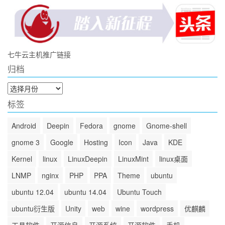
七牛云主机推广链接
归档
归
档
标签
Android
Deepin
Fedora
gnome
Gnome-shell
gnome 3
Google
Hosting
Icon
Java
KDE
Kernel
linux
LinuxDeepin
LinuxMint
linux桌面
LNMP
nginx
PHP
PPA
Theme
ubuntu
ubuntu 12.04
ubuntu 14.04
Ubuntu Touch
ubuntu衍生版
Unity
web
wine
wordpress
优麒麟
工具软件
开源信息
开源系统
开源软件
手机