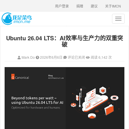
用户登录
捐赠
建议
关于IMCN
T
o
g
Ubuntu 26.04 LTS：AI效率与生产力的双重突
g
l
破
e
n
Mark Do
2026年6月6日
评论已关闭
阅读 6,142 次
a
v
i
g
a
t
i
o
n