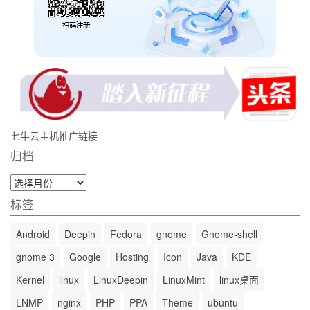
七牛云主机推广链接
归档
归
档
标签
Android
Deepin
Fedora
gnome
Gnome-shell
gnome 3
Google
Hosting
Icon
Java
KDE
Kernel
linux
LinuxDeepin
LinuxMint
linux桌面
LNMP
nginx
PHP
PPA
Theme
ubuntu