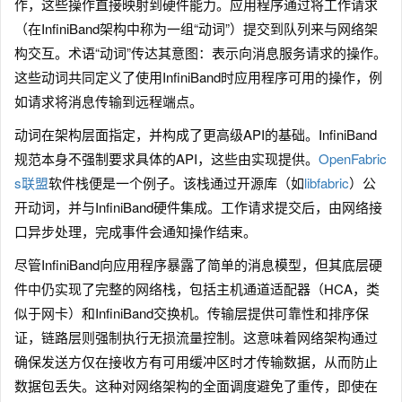
作，这些操作直接映射到硬件能力。应用程序通过将工作请求
（在InfiniBand架构中称为一组“动词”）提交到队列来与网络架
构交互。术语“动词”传达其意图：表示向消息服务请求的操作。
这些动词共同定义了使用InfiniBand时应用程序可用的操作，例
如请求将消息传输到远程端点。
动词在架构层面指定，并构成了更高级API的基础。InfiniBand
规范本身不强制要求具体的API，这些由实现提供。
OpenFabric
s联盟
软件栈便是一个例子。该栈通过开源库（如
libfabric
）公
开动词，并与InfiniBand硬件集成。工作请求提交后，由网络接
口异步处理，完成事件会通知操作结束。
尽管InfiniBand向应用程序暴露了简单的消息模型，但其底层硬
件中仍实现了完整的网络栈，包括主机通道适配器（HCA，类
似于网卡）和InfiniBand交换机。传输层提供可靠性和排序保
证，链路层则强制执行无损流量控制。这意味着网络架构通过
确保发送方仅在接收方有可用缓冲区时才传输数据，从而防止
数据包丢失。这种对网络架构的全面调度避免了重传，即使在