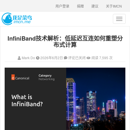
用户登录
捐赠
建议
关于IMCN
T
o
g
InfiniBand技术解析：低延迟互连如何重塑分
g
l
布式计算
e
n
Mark Do
2026年6月2日
评论已关闭
阅读 7,595 次
a
v
i
g
a
t
i
o
n