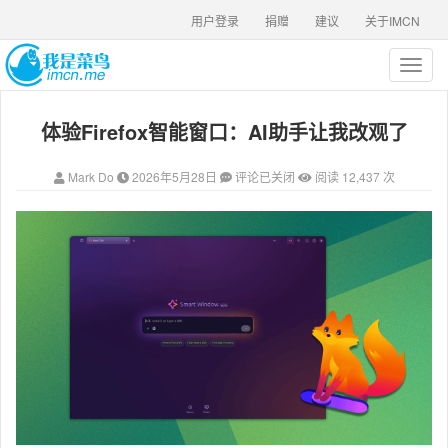
用户登录
捐赠
建议
关于IMCN
T
o
g
体验Firefox智能窗口：AI助手让我改观了
g
l
e
Mark Do
2026年5月28日
评论已关闭
阅读 12,437 次
n
a
v
i
g
a
t
i
o
n