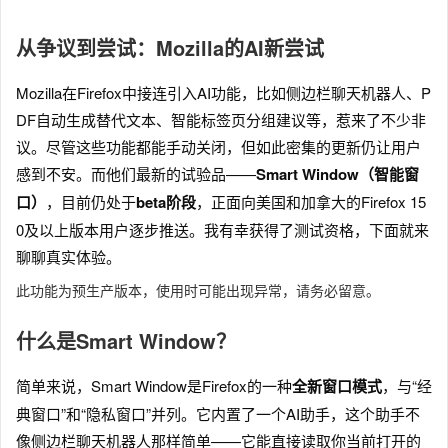
从争议到尝试：Mozilla的AI新尝试
Mozilla在Firefox中接连引入AI功能，比如侧边栏聊天机器人、P
DF自动生成替代文本、智能标签页分组建议等，惹来了不少非
议。尽管这些功能都能手动关闭，但如此密集的更新仍让用户
感到不安。而他们最新的试验品——
Smart Window（智能窗
口）
，目前仍处于
beta阶段
，正面向美国和加拿大的Firefox 15
0及以上版本用户逐步推送。我有幸获得了测试资格，下面就来
聊聊真实体验。
此功能为预生产版本，使用时可能出现异常，请务必留意。
什么是Smart Window？
简单来说，Smart Window是Firefox的一种
全新窗口模式
，与“经
典窗口”和“隐私窗口”并列。它内置了一个AI助手，这个助手不
像侧边栏聊天机器人那样简单——它能直接读取你当前打开的