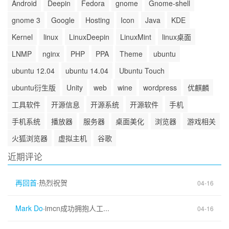
Android
Deepin
Fedora
gnome
Gnome-shell
gnome 3
Google
Hosting
Icon
Java
KDE
Kernel
linux
LinuxDeepin
LinuxMint
linux桌面
LNMP
nginx
PHP
PPA
Theme
ubuntu
ubuntu 12.04
ubuntu 14.04
Ubuntu Touch
ubuntu衍生版
Unity
web
wine
wordpress
优麒麟
工具软件
开源信息
开源系统
开源软件
手机
手机系统
播放器
服务器
桌面美化
浏览器
游戏相关
火狐浏览器
虚拟主机
谷歌
近期评论
再回首
·
热烈祝贺
04-16
Mark Do
·
imcn成功拥抱人工...
04-16