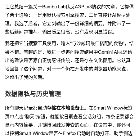
让它总结一篇关于Bambu Lab违反AGPLv3协议的文章，它提供
了两个选项：一是用默认搜索引擎搜索，二是直接让AI模型处
理。我选了后者，它立刻输出了一份详细的摘要，并附带了一
些后续问题推荐。输出质量很高，没有发现明显错误。
我还把它当
搜索工具
使用，输入“与沙威玛最佳搭配的食物”，结
果不错。有趣的是，我进一步追问搜索结果中Gemini AI概述给
出的建议是否源自正统烹饪传统，还是存在文化挪用。它认真
地回答了这个问题，对于一个仍在开发中的浏览器功能来说，
这超出了我的预期。
数据隐私与历史管理
所有聊天记录都自动
存储在本地设备
上。在Smart Window标签
页中点击“聊天”按钮，就能按日期查看会话分组，每条记录都会
显示内容摘要，并链接回触发搜索的页面。在设置中，你还可
以控制Smart Window是否在Firefox启动时自动打开、助手侧边