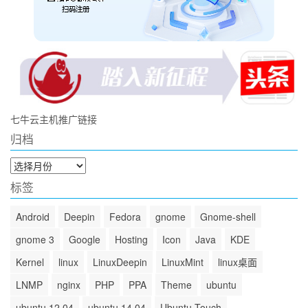
七牛云主机推广链接
归档
归
档
标签
Android
Deepin
Fedora
gnome
Gnome-shell
gnome 3
Google
Hosting
Icon
Java
KDE
Kernel
linux
LinuxDeepin
LinuxMint
linux桌面
LNMP
nginx
PHP
PPA
Theme
ubuntu
ubuntu 12.04
ubuntu 14.04
Ubuntu Touch