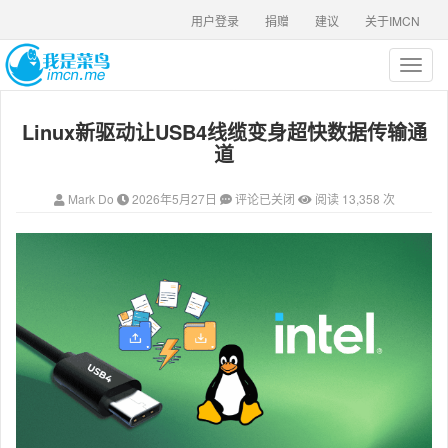
用户登录
捐赠
建议
关于IMCN
T
o
g
Linux新驱动让USB4线缆变身超快数据传输通
g
l
道
e
n
Mark Do
2026年5月27日
评论已关闭
阅读 13,358 次
a
v
i
g
a
t
i
o
n