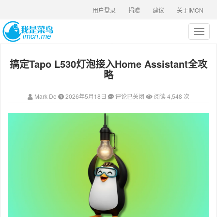
用户登录
捐赠
建议
关于IMCN
T
o
g
搞定Tapo L530灯泡接入Home Assistant全攻
g
l
略
e
n
Mark Do
2026年5月18日
评论已关闭
阅读 4,548 次
a
v
i
g
a
t
i
o
n