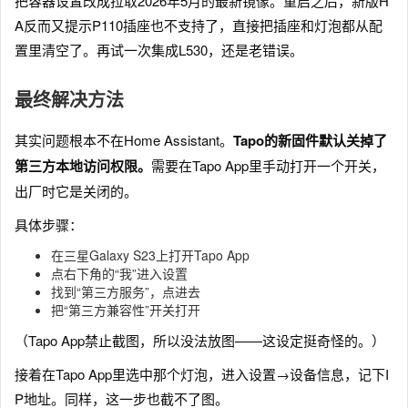
把容器设置改成拉取2026年5月的最新镜像。重启之后，新版H
A反而又提示P110插座也不支持了，直接把插座和灯泡都从配
置里清空了。再试一次集成L530，还是老错误。
最终解决方法
其实问题根本不在Home Assistant。
Tapo的新固件默认关掉了
第三方本地访问权限。
需要在Tapo App里手动打开一个开关，
出厂时它是关闭的。
具体步骤：
在三星Galaxy S23上打开Tapo App
点右下角的“我”进入设置
找到“第三方服务”，点进去
把“第三方兼容性”开关打开
（Tapo App禁止截图，所以没法放图——这设定挺奇怪的。）
接着在Tapo App里选中那个灯泡，进入设置→设备信息，记下I
P地址。同样，这一步也截不了图。