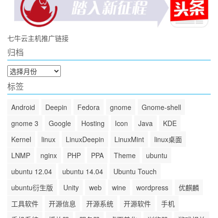
七牛云主机推广链接
归档
归
档
标签
Android
Deepin
Fedora
gnome
Gnome-shell
gnome 3
Google
Hosting
Icon
Java
KDE
Kernel
linux
LinuxDeepin
LinuxMint
linux桌面
LNMP
nginx
PHP
PPA
Theme
ubuntu
ubuntu 12.04
ubuntu 14.04
Ubuntu Touch
ubuntu衍生版
Unity
web
wine
wordpress
优麒麟
工具软件
开源信息
开源系统
开源软件
手机