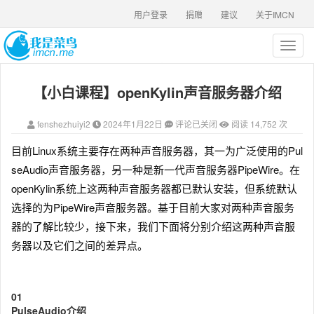
用户登录
捐赠
建议
关于IMCN
T
o
g
【小白课程】openKylin声音服务器介绍
g
l
e
fenshezhuiyi2
2024年1月22日
评论已关闭
阅读 14,752 次
n
a
目前Linux系统主要存在两种声音服务器，其一为广泛使用的Pul
v
seAudio声音服务器，另一种是新一代声音服务器PipeWire。在
i
g
openKylin系统上这两种声音服务器都已默认安装，但系统默认
a
选择的为PipeWire声音服务器。基于目前大家对两种声音服务
t
器的了解比较少，接下来，我们下面将分别介绍这两种声音服
i
o
务器以及它们之间的差异点。
n
0
1
PulseAudio介绍