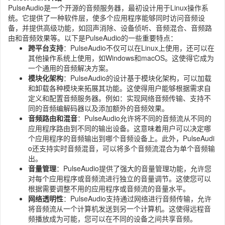
PulseAudio是一个开源的音频服务器，最初设计用于Linux操作系
统。它提供了一种软件层，使多个应用程序能够同时访问音频设
备，并提供高级功能，如回声消除、设备侦听、音频混合、音频路
由和音频效果等。以下是PulseAudio的一些重要特点：
跨平台支持
：PulseAudio不仅可以在Linux上使用，还可以在
其他操作系统上使用，如Windows和macOS。这使得它成为
一个通用的音频解决方案。
模块化架构
：PulseAudio的设计基于模块化架构，可以加载
和卸载各种模块来拓展其功能。这使得用户能够根据需求自
定义和配置音频服务器。例如：实现网络音频传输、支持不
同的音频编解码器以及添加额外的音频效果。
音频路由和混音
：PulseAudio允许将不同的音频流从不同的
应用程序路由到不同的输出设备。这意味着用户可以决定哪
个应用程序的音频输出到哪个音频设备上。此外，PulseAudi
o还支持实时音频混音，可以将多个音频流混合为单个音频输
出。
音量管理
：PulseAudio提供了强大的音量管理功能，允许您
对每个应用程序或音频流进行独立的音量调节。这使您可以
根据需要调整不用的应用程序或音频流的音量水平。
网络透明性
：PulseAudio支持通过网络进行音频传输，允许
将音频流从一个计算机发送到另一个计算机。这使得远程音
频播放成为可能，您可以在不同的设备之间共享音频。