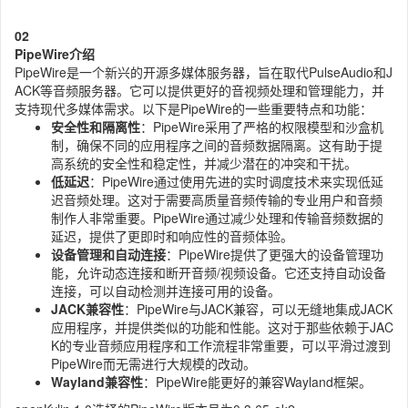
0
2
PipeWire介绍
PipeWire是一个新兴的开源多媒体服务器，旨在取代PulseAudio和J
ACK等音频服务器。它可以提供更好的音视频处理和管理能力，并
支持现代多媒体需求。以下是PipeWire的一些重要特点和功能：
安全性和隔离性
：PipeWire采用了严格的权限模型和沙盒机
制，确保不同的应用程序之间的音频数据隔离。这有助于提
高系统的安全性和稳定性，并减少潜在的冲突和干扰。
低延迟
：PipeWire通过使用先进的实时调度技术来实现低延
迟音频处理。这对于需要高质量音频传输的专业用户和音频
制作人非常重要。PipeWire通过减少处理和传输音频数据的
延迟，提供了更即时和响应性的音频体验。
设备管理和自动连接
：PipeWire提供了更强大的设备管理功
能，允许动态连接和断开音频/视频设备。它还支持自动设备
连接，可以自动检测并连接可用的设备。
JACK兼容性
：PipeWire与JACK兼容，可以无缝地集成JACK
应用程序，并提供类似的功能和性能。这对于那些依赖于JAC
K的专业音频应用程序和工作流程非常重要，可以平滑过渡到
PipeWire而无需进行大规模的改动。
Wayland兼容性
：PipeWire能更好的兼容Wayland框架。