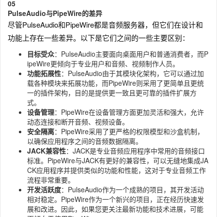
0
5
PulseAudio与PipeWire的差异
尽管PulseAudio和PipeWire都是音频服务器，但它们在设计和
功能上存在一些差异。以下是它们之间的一些主要区别：
目标受众
：PulseAudio主要面向桌面用户和普通消费者，而P
ipeWire更倾向于专业用户和音频、视频制作人员。
功能拓展性
：PulseAudio由于其模块化架构，它可以通过加
载各种模块来拓展功能，而PipeWire则采用了更简单且更统
一的插件架构，目的是提供更一致且更可靠的插件扩展方
式。
设备管理
：PipeWire在设备管理方面更加灵活和强大，允许
动态连接和断开音频、视频设备。
安全隔离
：PipeWire采用了更严格的权限模型和沙盒机制，
以确保应用程序之间的音频数据隔离。
JACK兼容性
：JACK是专业音频应用程序中常用的音频接口
标准。PipeWire与JACK有更好的兼容性，可以无缝地集成JA
CK应用程序并提供类似的功能和性能，这对于专业音频工作
流程非常重要。
开发活跃度
：PulseAudio作为一个成熟的项目，其开发活动
相对稳定。PipeWire作为一个新兴的项目，正在经历快速发
展和改进。因此，如果您更关注最新功能和技术进展，可能