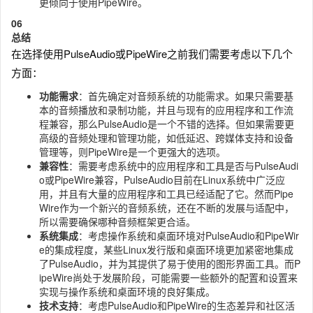
更倾向于使用PipeWire。
0
6
总结
在选择使用PulseAudio或PipeWire之前我们需要考虑以下几个
方面：
功能需求
：首先确定对音频系统的功能需求。如果只需要基
本的音频播放和录制功能，并且与现有的应用程序和工作流
程兼容，那么PulseAudio是一个不错的选择。但如果需要更
高级的音频处理和管理功能，如低延迟、跨媒体支持和设备
管理等，则PipeWire是一个更强大的选项。
兼容性
：需要考虑系统中的应用程序和工具是否与PulseAudi
o或PipeWire兼容，PulseAudio目前在Linux系统中广泛应
用，并且有大量的应用程序和工具已经适配了它。然而Pipe
Wire作为一个新兴的音频系统，还在不断的发展与适配中，
所以需要确保哪种音频框架更合适。
系统集成
：考虑操作系统和桌面环境对PulseAudio和PipeWir
e的集成程度，某些Linux发行版和桌面环境更加紧密地集成
了PulseAudio，并为其提供了易于使用的图形界面工具。而P
ipeWire尚处于发展阶段，可能需要一些额外的配置和设置来
实现与操作系统和桌面环境的良好集成。
技术支持
：考虑PulseAudio和PipeWire的生态差异和社区活