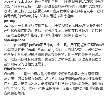
pipewire-jack-dropin是一个实用工具，用于向现有的JACK应用程序
添加PipeWire支持，以便无缝过渡到PipeWire而无需进行大规模的
改动。通过将该工具放置在JACK应用程序的启动脚本目录中，它将
自动启动PipeWire并与JACK应用程序进行通信。
pw-top
pw-top是一个命令行实用工具，用于监视和显示PipeWire服务器的
运行状态和性能统计信息。它可以显示正在播放的音频流、连接的
节点以及各种运行指标，如CPU使用情况和内存占用等。
spa-acp-tool
spa-acp-tool是PipeWire项目中的一个工具，用于配置和管理PipeW
ire音频处理器（Audio Processing Chain，简称APC）。APC是一
种由多个音频处理模块组成的音频处理链，用于实时处理音频流。
它可以应用各种音频效果、滤波器、混响等处理，以改善音频质量
或实现特定的音频处理需求。
WirePlumber
WirePlumber是一个模块化的音频和视频流路由器，允许您管理Lin
ux系统上的音频和视频流。WirePlumber使用PipeWire多媒体框架
作为后端，提供低延迟、高效和安全的音频和视频流处理。使用Wir
ePlumber，您可以在不同的应用程序、设备和插件之间配置和路由
音频和视频流。