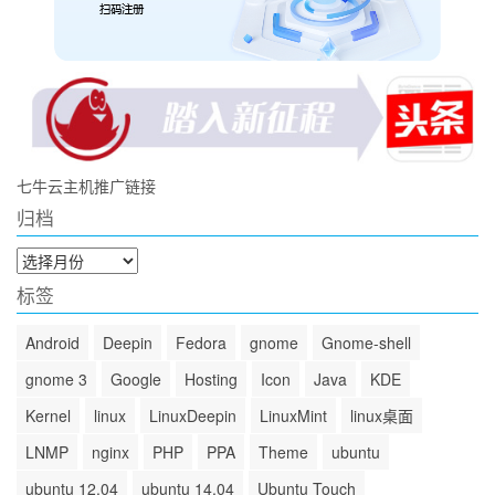
七牛云主机推广链接
归档
归
档
标签
Android
Deepin
Fedora
gnome
Gnome-shell
gnome 3
Google
Hosting
Icon
Java
KDE
Kernel
linux
LinuxDeepin
LinuxMint
linux桌面
LNMP
nginx
PHP
PPA
Theme
ubuntu
ubuntu 12.04
ubuntu 14.04
Ubuntu Touch