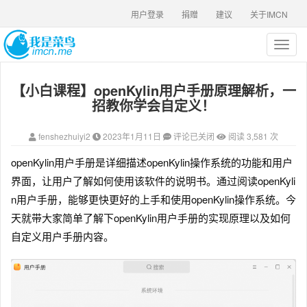
用户登录
捐赠
建议
关于IMCN
T
o
g
【小白课程】openKylin用户手册原理解析，一
g
l
招教你学会自定义！
e
n
fenshezhuiyi2
2023年1月11日
评论已关闭
阅读 3,581 次
a
v
openKylin用户手册是详细描述openKylin操作系统的功能和用户
i
界面，让用户了解如何使用该软件的说明书。通过阅读openKyli
g
a
n用户手册，能够更快更好的上手和使用openKylin操作系统。今
t
天就带大家简单了解下openKylin用户手册的实现原理以及如何
i
自定义用户手册内容。
o
n