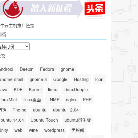
牛云主机推广链接
归档
标签
Android
Deepin
Fedora
gnome
Gnome-shell
gnome 3
Google
Hosting
Icon
Java
KDE
Kernel
linux
LinuxDeepin
LinuxMint
linux桌面
LNMP
nginx
PHP
PPA
Theme
ubuntu
ubuntu 12.04
ubuntu 14.04
Ubuntu Touch
ubuntu衍生版
Unity
web
wine
wordpress
优麒麟