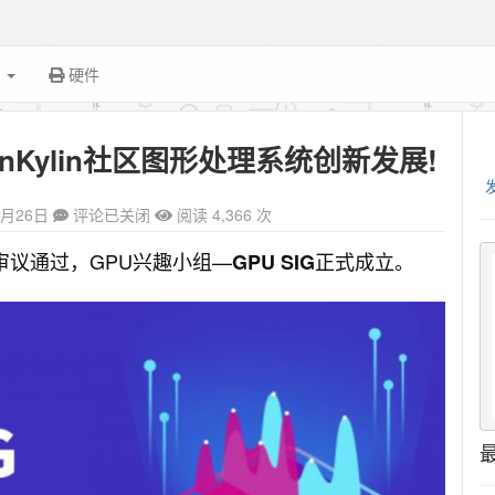
面
硬件
enKylin社区图形处理系统创新发展!
1月26日
评论已关闭
阅读 4,366 次
员会审议通过，GPU兴趣小组—
正式成立。
GPU SIG