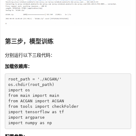
第三步，模型训练
分别运行以下三段代码：
加载依赖库：
root_path 
=
'./ACGAN/'
os
.
chdir
(
root_path
)
import
from
 main 
import
from
 ACGAN 
import
from
 tools 
import
import
 tensorflow 
as
import
import
 numpy 
as