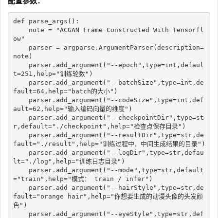
配置参数：
def
parse_args
(
)
:
    note 
=
"ACGAN Frame Constructed With Tensorfl
ow"
    parser 
=
 argparse
.
ArgumentParser
(
description
=
note
)
    parser
.
add_argument
(
"--epoch"
,
type
=
int
,
defaul
t
=
251
,
help
=
"训练轮数"
)
    parser
.
add_argument
(
"--batchSize"
,
type
=
int
,
de
fault
=
64
,
help
=
"batch的大小"
)
    parser
.
add_argument
(
"--codeSize"
,
type
=
int
,
def
ault
=
62
,
help
=
"输入编码向量的维度"
)
    parser
.
add_argument
(
"--checkpointDir"
,
type
=
st
r
,
default
=
"./checkpoint"
,
help
=
"检查点保存目录"
)
    parser
.
add_argument
(
"--resultDir"
,
type
=
str
,
de
fault
=
"./result"
,
help
=
"训练过程中，中间生成结果的目录"
)
    parser
.
add_argument
(
"--logDir"
,
type
=
str
,
defau
lt
=
"./log"
,
help
=
"训练日志目录"
)
    parser
.
add_argument
(
"--mode"
,
type
=
str
,
default
=
"train"
,
help
=
"模式： train / infer"
)
    parser
.
add_argument
(
"--hairStyle"
,
type
=
str
,
de
fault
=
"orange hair"
,
help
=
"你想要生成的动漫头像的头发颜
色"
)
    parser
.
add_argument
(
"--eyeStyle"
,
type
=
str
,
def