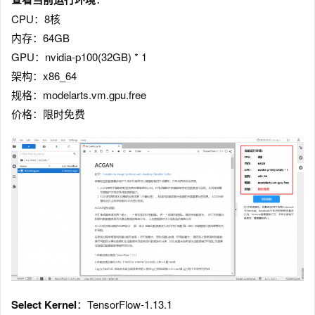
CPU：8核
内存：64GB
GPU：nvidia-p100(32GB) * 1
架构：x86_64
规格：modelarts.vm.gpu.free
价格：限时免费
Select Kernel
：TensorFlow-1.13.1