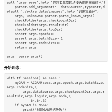
ault
=
"gray eyes"
,
help
=
"你想要生成的动漫头像的眼睛颜色"
)
    parser
.
add_argument
(
"--dataSource"
,
type
=
str
,
d
efault
=
'./extra_data/images/'
,
help
=
"训练集路径"
)
    args
,
 unknown
=
 parser
.
parse_known_args
(
)
    checkFolder
(
args
.
checkpointDir
)
    checkFolder
(
args
.
resultDir
)
    checkFolder
(
args
.
logDir
)
assert
 args
.
epoch
>=
1
assert
 args
.
batchSize
>=
1
assert
 args
.
codeSize
>=
1
return
 args

args 
=
parse_args
(
)
开始训练：
with
 tf
.
Session
(
)
as
 sess 
:
    myGAN 
=
 ACGAN
(
sess
,
args
.
epoch
,
args
.
batchSize
,
args
.
codeSize
,
\

        args
.
dataSource
,
args
.
checkpointDir
,
args
.
r
esultDir
,
args
.
logDir
,
args
.
mode
,
\

64
,
64
,
3
)
if
 myGAN 
is
None
:
print
(
"创建GAN网络失败"
)