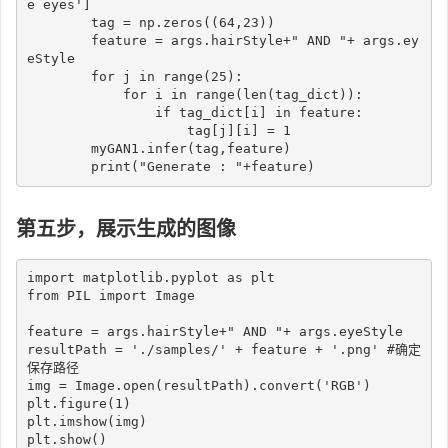
e eyes'
]
        tag 
=
 np
.
zeros
(
(
64
,
23
)
)
        feature 
=
 args
.
hairStyle
+
" AND "
+
 args
.
ey
eStyle

for
 j 
in
range
(
25
)
:
for
 i 
in
range
(
len
(
tag_dict
)
)
:
if
 tag_dict
[
i
]
in
 feature
:
                    tag
[
j
]
[
i
]
=
1
        myGAN1
.
infer
(
tag
,
feature
)
print
(
"Generate : "
+
feature
)
第五步，展示生成的图像
import
 matplotlib
.
pyplot 
as
from
 PIL 
import
 Image

feature 
=
 args
.
hairStyle
+
" AND "
+
 args
.
eyeStyle

resultPath 
=
'./samples/'
+
 feature 
+
'.png'
#确定
保存路径
img 
=
 Image
.
open
(
resultPath
)
.
convert
(
'RGB'
)
plt
.
figure
(
1
)
plt
.
imshow
(
img
)
plt
.
show
(
)