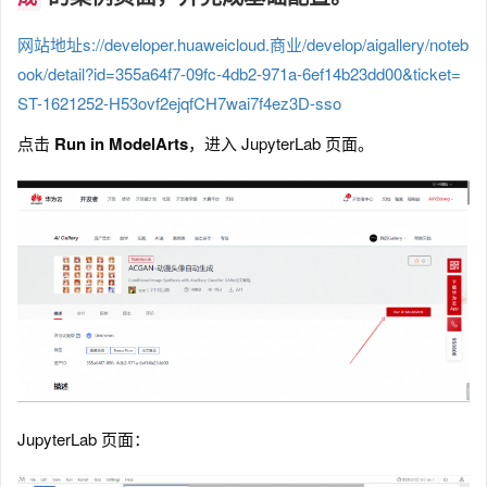
网站地址s://developer.huaweicloud.商业/develop/aigallery/noteb
ook/detail?id=355a64f7-09fc-4db2-971a-6ef14b23dd00&ticket=
ST-1621252-H53ovf2ejqfCH7wai7f4ez3D-sso
点击
Run in ModelArts
，进入 JupyterLab 页面。
JupyterLab 页面：