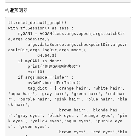
构造预测器
tf
.
reset_default_graph
(
)
with
 tf
.
Session
(
)
as
 sess 
:
    myGAN1 
=
 ACGAN
(
sess
,
args
.
epoch
,
args
.
batchSiz
e
,
args
.
codeSize
,
\

        args
.
dataSource
,
args
.
checkpointDir
,
args
.
r
esultDir
,
args
.
logDir
,
args
.
mode
,
\

64
,
64
,
3
)
if
 myGAN1 
is
None
:
print
(
"创建GAN网络失败"
)
        exit
(
0
)
if
 args
.
mode
==
'infer'
:
        myGAN1
.
buildForInfer
(
)
        tag_dict 
=
[
'orange hair'
,
'white hair'
,
'aqua hair'
,
'gray hair'
,
'green hair'
,
'red hai
r'
,
'purple hair'
,
'pink hair'
,
'blue hair'
,
'bla
ck hair'
,
'brown hair'
,
'blonde hai
r'
,
'gray eyes'
,
'black eyes'
,
'orange eyes'
,
'pin
k eyes'
,
'yellow eyes'
,
'aqua eyes'
,
'purple eye
s'
,
'green eyes'
,
'brown eyes'
,
'red eyes'
,
'blu