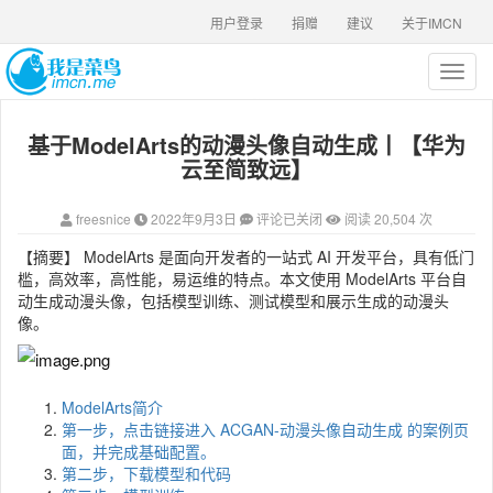
用户登录
捐赠
建议
关于IMCN
T
o
g
基于ModelArts的动漫头像自动生成丨【华为
g
l
云至简致远】
e
n
freesnice
2022年9月3日
评论已关闭
阅读 20,504 次
a
v
【摘要】 ModelArts 是面向开发者的一站式 AI 开发平台，具有低门
i
槛，高效率，高性能，易运维的特点。本文使用 ModelArts 平台自
g
动生成动漫头像，包括模型训练、测试模型和展示生成的动漫头
a
像。
t
i
o
n
ModelArts简介
第一步，点击链接进入 ACGAN-动漫头像自动生成 的案例页
面，并完成基础配置。
第二步，下载模型和代码