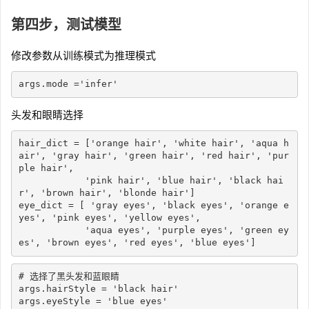
第四步，测试模型
修改参数从训练模式为推理模式
args
.
mode 
=
'infer'
头发和眼睛选择
hair_dict 
=
[
'orange hair'
,
'white hair'
,
'aqua h
air'
,
'gray hair'
,
'green hair'
,
'red hair'
,
'pur
ple hair'
,
'pink hair'
,
'blue hair'
,
'black hai
r'
,
'brown hair'
,
'blonde hair'
]
eye_dict 
=
[
'gray eyes'
,
'black eyes'
,
'orange e
yes'
,
'pink eyes'
,
'yellow eyes'
,
'aqua eyes'
,
'purple eyes'
,
'green ey
es'
,
'brown eyes'
,
'red eyes'
,
'blue eyes'
]
# 选择了黑头发和蓝眼睛
args
.
hairStyle 
=
'black hair'
args
.
eyeStyle 
=
'blue eyes'