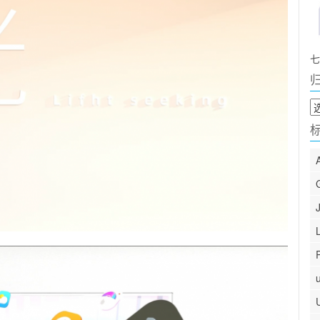
七
归
档