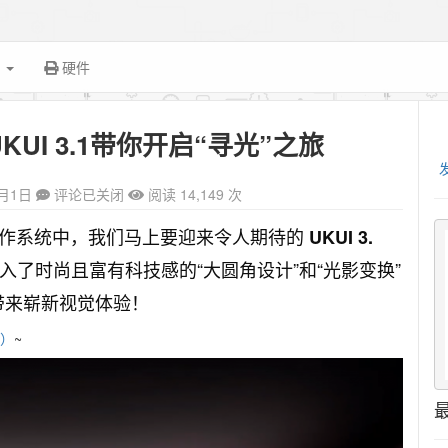
面
硬件
 UKUI 3.1带你开启“寻光”之旅
3月1日
评论已关闭
阅读 14,149 次
版本操作系统中，我们马上要迎来令人期待的
UKUI 3.
题，引入了时尚且富有科技感的“大圆角设计”和“光影变换”
你带来崭新视觉体验！
转）
~