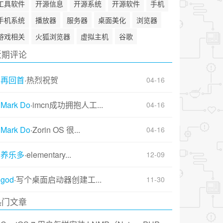
工具软件
开源信息
开源系统
开源软件
手机
手机系统
播放器
服务器
桌面美化
浏览器
游戏相关
火狐浏览器
虚拟主机
谷歌
近期评论
再回首
·
热烈祝贺
04-16
Mark Do
·
imcn成功拥抱人工...
04-16
Mark Do
·
Zorin OS 很...
04-16
养乐多
·
elementary...
12-09
god
·
写个桌面启动器创建工...
11-30
热门文章