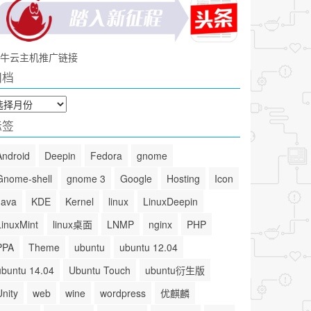
牛云主机推广链接
归档
标签
Android
Deepin
Fedora
gnome
Gnome-shell
gnome 3
Google
Hosting
Icon
Java
KDE
Kernel
linux
LinuxDeepin
LinuxMint
linux桌面
LNMP
nginx
PHP
PPA
Theme
ubuntu
ubuntu 12.04
ubuntu 14.04
Ubuntu Touch
ubuntu衍生版
Unity
web
wine
wordpress
优麒麟