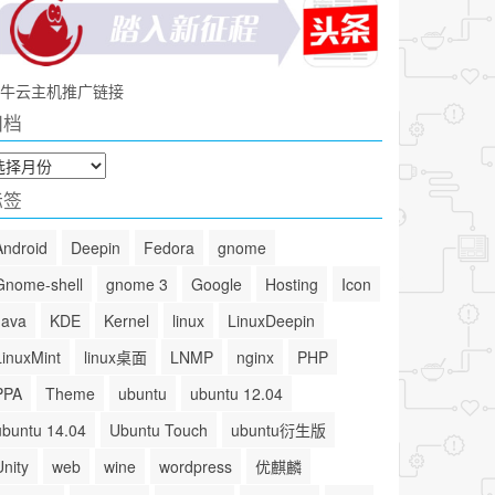
牛云主机推广链接
归档
标签
Android
Deepin
Fedora
gnome
Gnome-shell
gnome 3
Google
Hosting
Icon
Java
KDE
Kernel
linux
LinuxDeepin
LinuxMint
linux桌面
LNMP
nginx
PHP
PPA
Theme
ubuntu
ubuntu 12.04
ubuntu 14.04
Ubuntu Touch
ubuntu衍生版
Unity
web
wine
wordpress
优麒麟