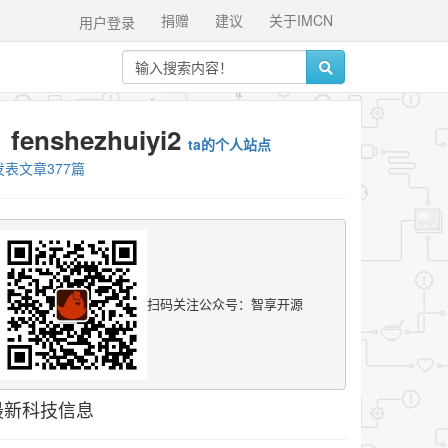
捐赠
建议
关于IMCN
用户登录
fenshezhuiyi2
ta的个人站点
发表文章377篇
扫码关注公众号：智享开源
最新科技信息