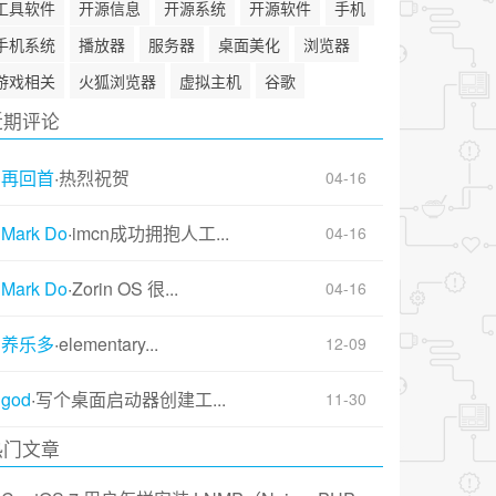
工具软件
开源信息
开源系统
开源软件
手机
手机系统
播放器
服务器
桌面美化
浏览器
游戏相关
火狐浏览器
虚拟主机
谷歌
近期评论
再回首
·
热烈祝贺
04-16
Mark Do
·
imcn成功拥抱人工...
04-16
Mark Do
·
Zorin OS 很...
04-16
养乐多
·
elementary...
12-09
god
·
写个桌面启动器创建工...
11-30
热门文章