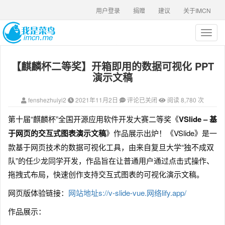
用户登录
捐赠
建议
关于IMCN
T
o
g
【麒麟杯二等奖】开箱即用的数据可视化 PPT
g
l
演示文稿
e
n
fenshezhuiyi2
2021年11月2日
评论已关闭
阅读 8,780 次
a
v
第十届“麒麟杯”全国开源应用软件开发大赛二等奖《
VSlide – 基
i
于网页的交互式图表演示文稿
》作品展示出炉！《VSlide》是一
g
a
款基于网页技术的数据可视化工具，由来自复旦大学“独不成双
t
队”的任少龙同学开发，作品旨在让普通用户通过点击式操作、
i
拖拽式布局，快速创作支持交互式图表的可视化演示文稿。
o
n
网页版体验链接：
网站地址s://v-slide-vue.网络lify.app/
作品展示：