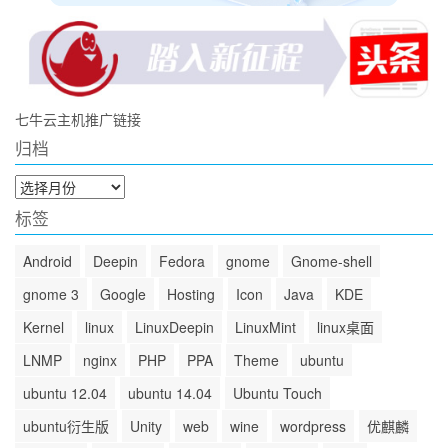
七牛云主机推广链接
归档
归
档
标签
Android
Deepin
Fedora
gnome
Gnome-shell
gnome 3
Google
Hosting
Icon
Java
KDE
Kernel
linux
LinuxDeepin
LinuxMint
linux桌面
LNMP
nginx
PHP
PPA
Theme
ubuntu
ubuntu 12.04
ubuntu 14.04
Ubuntu Touch
ubuntu衍生版
Unity
web
wine
wordpress
优麒麟