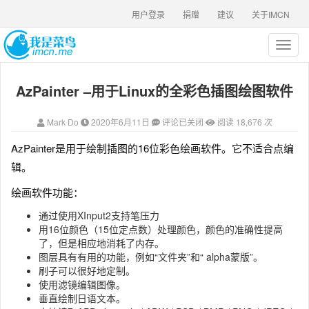
用户登录
捐赠
建议
关于IMCN
T
o
g
AzPainter –用于Linux的全彩色插图绘图软件
g
l
e
Mark Do
2020年6月11日
评论已关闭
阅读 18,676 次
n
a
AzPainter是用于绘制插图的16位彩色绘画软件。它不适合点编
v
辑。
i
g
绘画软件功能：
a
t
通过使用XInput2支持笔压力
i
用16位颜色（15位定点数）处理颜色，颜色的准确性提高
o
了，但是相应地消耗了内存。
n
图层具有有用的功能，例如“文件夹”和“ alpha蒙版”。
刷子可以很好地定制。
使用滤镜编辑图像。
垂直绘制日语文本。