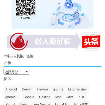
七牛云主机推广链接
归档
归
档
标签
Android
Deepin
Fedora
gnome
Gnome-shell
gnome 3
Google
Hosting
Icon
Java
KDE
Kernel
linux
LinuxDeepin
LinuxMint
linux桌面