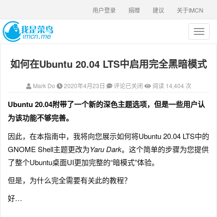
用户登录
捐赠
建议
关于IMCN
T
o
g
如何在Ubuntu 20.04 LTS中启用完全黑暗模式
g
l
e
Mark Do
2020年4月23日
评论已关闭
阅读 14,404 次
n
a
Ubuntu 20.04附带了一个新的深色主题选项，但是一些用户认
v
为该功能不够完善。
i
g
因此，在本指南中，我将向您展示如何将Ubuntu 20.04 LTS中的
a
GNOME Shell主题更改为
Yaru Dark
。这个简单的步骤为您提供
t
i
了整个Ubuntu桌面UI更加完整的“暗模式”体验。
o
n
但是，为什么完全需要有关此的教程？
好…