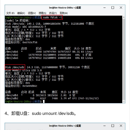
4、卸载U盘：sudo umount /dev/sdb。