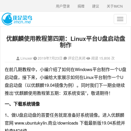
用户登录
捐赠
建议
关于IMCN
T
o
g
优麒麟使用教程第四期：Linux平台U盘启动盘
g
l
制作
e
n
Linuxer
2019年7月23日
评论已关闭
阅读 15,806 次
a
v
在前几期教程中，小编介绍了如何在Windows平台制作一个U盘
i
启动盘，接下来，小编给大家展示如何在Linux平台制作一个U
g
a
盘启动盘（以优麒麟19.04镜像为例）。同时我们下一期会继续
t
推出“优麒麟使用教程第五期：双系统安装”，敬请期待！
i
o
一、下载系统镜像
n
1、做U盘启动盘的首要任务就是准备好系统镜像。进入优麒麟
官网 www.ubuntukylin.商业/downloads 下载最新版19.04系统并
检查MD5值。