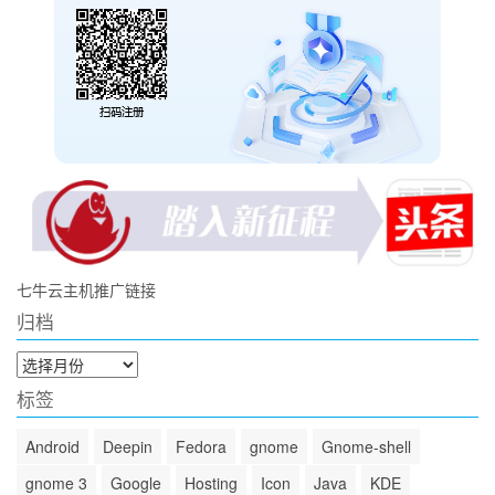
七牛云主机推广链接
归档
归
档
标签
Android
Deepin
Fedora
gnome
Gnome-shell
gnome 3
Google
Hosting
Icon
Java
KDE