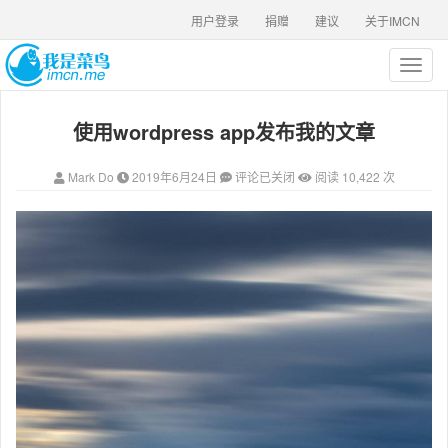
用户登录
捐赠
建议
关于IMCN
T
o
g
使用wordpress app发布我的文章
g
l
e
Mark Do
2019年6月24日
评论已关闭
阅读 10,422 次
n
a
v
i
g
a
t
i
o
n