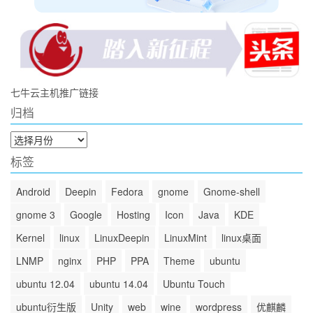
七牛云主机推广链接
归档
归
档
标签
Android
Deepin
Fedora
gnome
Gnome-shell
gnome 3
Google
Hosting
Icon
Java
KDE
Kernel
linux
LinuxDeepin
LinuxMint
linux桌面
LNMP
nginx
PHP
PPA
Theme
ubuntu
ubuntu 12.04
ubuntu 14.04
Ubuntu Touch
ubuntu衍生版
Unity
web
wine
wordpress
优麒麟