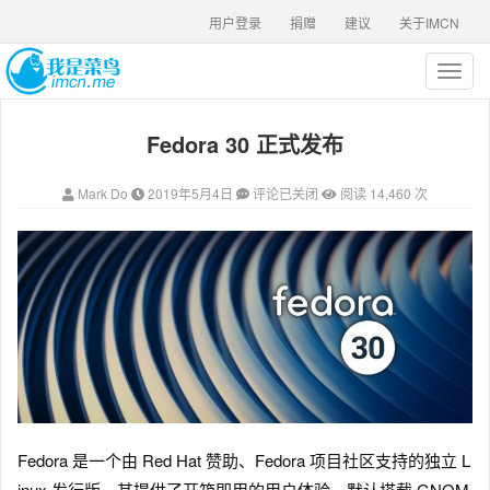
用户登录
捐赠
建议
关于IMCN
T
o
g
Fedora 30 正式发布
g
l
e
Mark Do
2019年5月4日
评论已关闭
阅读 14,460 次
n
a
v
i
g
a
t
i
o
n
Fedora 是一个由 Red Hat 赞助、Fedora 项目社区支持的独立 L
inux 发行版。其提供了开箱即用的用户体验，默认搭载 GNOM