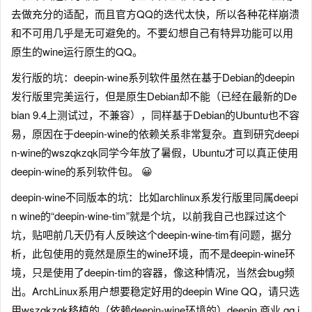
去做充分的适配，而且官方QQ的迭代太快，所以各种花样崩溃
和不可用几乎是无可避免的。不要幻想自己有特异功能可以用
原生的wine运行原生的QQ。
发行版的坑：deepin-wine系列软件虽然在基于Debian的deepin
发行版里完美运行，但是原生Debian却不能（已经在最新的De
bian 9.4上测试过，不兼容），同样基于Debian的Ubuntu也不容
易，原因在于deepin-wine的依赖关系非常复杂。直到研究deepi
n-wine的wszqkzqk同学今年放了暑假，Ubuntu才可以真正使用
deepin-wine的系列软件包。 😀
deepin-wine不同版本的坑：比如archlinux系发行版里同属deepi
n wine的“deepin-wine-tim”就是个坑，以前我自己也踩过这个
坑，贴吧前几天仍有人反映这个deepin-wine-tim有问题，据分
析，此包使用的竟然是原生的wine环境，而不是deepin-wine环
境，只是使用了deepin-tim的容器，像这种情况，当然会bug频
出。ArchLinux系用户想要稳定好用的deepin Wine QQ，请只选
用wszqkzqk移植的（依赖deepin-wine环境的）deepin.商业.qq.i