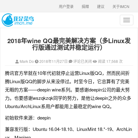
用户登录
捐赠
建议
关于IMCN
T
o
g
2018年wine QQ最完美解决方案（多Linux发
g
l
行版通过测试并稳定运行）
e
n
Mark Do
2018年11月27日
评论已关闭
阅读 17,568 次
a
v
腾讯官方早就在10年代初就停止运营Linux版QQ，然而民间折
i
腾Linux版QQ的脚步从来没停过。时至今日，它总算有了完美
g
a
无暇的方案——deepin wine系列。要感谢deepin公司的最大努
t
力。也要感谢wszqkzqk同学的努力，是他让deepin之外的众多
i
Ubuntu/ArchLinux系用户都能用上最稳定的wine QQ。
o
n
初始软件来源：deepin
兼容发行版：Ubuntu 16.04-18.10、LinuxMint 18.*-19、ArchLin
ux、Manjaro