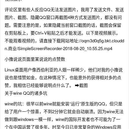
评论区里有些人反应QQ无法发送图片，我用了发送文件、发送
图片、截图、隐藏QQ窗口再截图4种方式发送图片，都没有问
题。需要注意的是，如果隐藏当前窗口截图的话，截图会保留
在剪贴板上，要Ctrl+V粘贴之后才能发送。以下是视频展示。
不能观看视频的，请直接下载网站地址://oqm3d0q5g.bkt.cloudd
n.商业/SimpleScreenRecorder-2018-08-20_10.55.25.mp4
小撸说说页面里某说说的点赞数
Linux桌面用户像西伯利亚的人烟一样稀少，他们对我的小撸说
说也是惜赞如金，在这种情况下，也能意外的获得相对多的点
赞，我相信已经能够说明点什么了。 ➡截图
关于wine QQ的诸多坑
wine的坑：很早以前wine就能安装“运行”原生版的QQ，但只是
给了用户一个惊喜，不到2分钟它就会自动崩溃。因为wine无法
做到跟windows一模一样，wine的国际开发者也不可能为了一
个在中国运营了很多年、时至今日已非常复杂的Windows应用