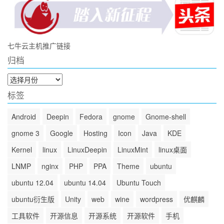
七牛云主机推广链接
归档
归
档
标签
Android
Deepin
Fedora
gnome
Gnome-shell
gnome 3
Google
Hosting
Icon
Java
KDE
Kernel
linux
LinuxDeepin
LinuxMint
linux桌面
LNMP
nginx
PHP
PPA
Theme
ubuntu
ubuntu 12.04
ubuntu 14.04
Ubuntu Touch
ubuntu衍生版
Unity
web
wine
wordpress
优麒麟
工具软件
开源信息
开源系统
开源软件
手机