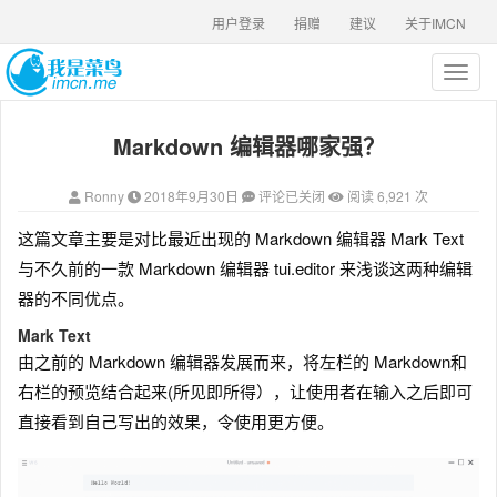
用户登录
捐赠
建议
关于IMCN
T
o
g
Markdown 编辑器哪家强？
g
l
e
Ronny
2018年9月30日
评论已关闭
阅读 6,921 次
n
a
这篇文章主要是对比最近出现的 Markdown 编辑器 Mark Text
v
与不久前的一款 Markdown 编辑器 tui.editor 来浅谈这两种编辑
i
g
器的不同优点。
a
Mark Text
t
由之前的 Markdown 编辑器发展而来，将左栏的 Markdown和
i
o
右栏的预览结合起来(所见即所得），让使用者在输入之后即可
n
直接看到自己写出的效果，令使用更方便。