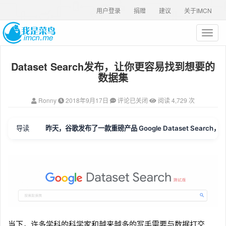
用户登录
捐赠
建议
关于IMCN
T
o
g
Dataset Search发布，让你更容易找到想要的
g
l
数据集
e
n
Ronny
2018年9月17日
评论已关闭
阅读 4,729 次
a
v
i
导读
昨天，谷歌发布了一款重磅产品 Google Dataset Search，谷歌
g
a
t
i
o
n
当下，许多学科的科学家和越来越多的写手需要与数据打交