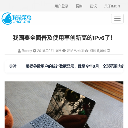
用户登录
捐赠
建议
关于IMCN
T
o
g
我国要全面普及使用率创新高的IPv6了！
g
l
e
Ronny
2018年9月10日
评论已关闭
阅读 5,094 次
n
a
v
导读
根据谷歌用户的统计数据显示，截至今年6月，全球范围内的IP
i
g
a
t
i
o
n