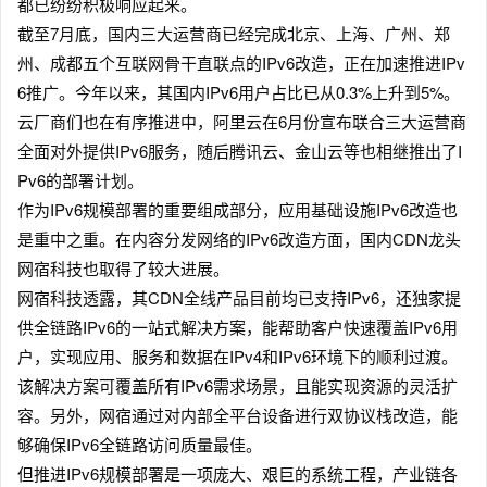
都已纷纷积极响应起来。
截至7月底，国内三大运营商已经完成北京、上海、广州、郑
州、成都五个互联网骨干直联点的IPv6改造，正在加速推进IPv
6推广。今年以来，其国内IPv6用户占比已从0.3%上升到5%。
云厂商们也在有序推进中，阿里云在6月份宣布联合三大运营商
全面对外提供IPv6服务，随后腾讯云、金山云等也相继推出了I
Pv6的部署计划。
作为IPv6规模部署的重要组成部分，应用基础设施IPv6改造也
是重中之重。在内容分发网络的IPv6改造方面，国内CDN龙头
网宿科技也取得了较大进展。
网宿科技透露，其CDN全线产品目前均已支持IPv6，还独家提
供全链路IPv6的一站式解决方案，能帮助客户快速覆盖IPv6用
户，实现应用、服务和数据在IPv4和IPv6环境下的顺利过渡。
该解决方案可覆盖所有IPv6需求场景，且能实现资源的灵活扩
容。另外，网宿通过对内部全平台设备进行双协议栈改造，能
够确保IPv6全链路访问质量最佳。
但推进IPv6规模部署是一项庞大、艰巨的系统工程，产业链各