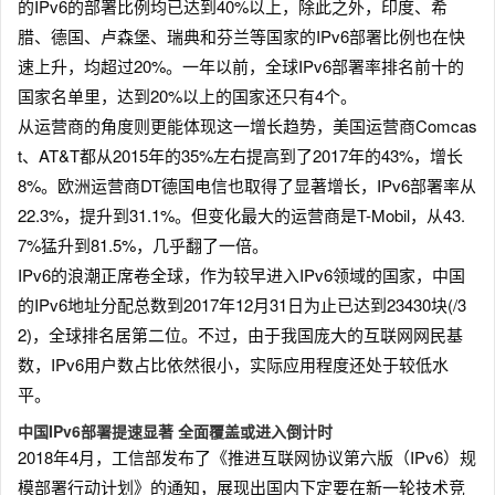
的IPv6的部署比例均已达到40%以上，除此之外，印度、希
腊、德国、卢森堡、瑞典和芬兰等国家的IPv6部署比例也在快
速上升，均超过20%。一年以前，全球IPv6部署率排名前十的
国家名单里，达到20%以上的国家还只有4个。
从运营商的角度则更能体现这一增长趋势，美国运营商Comcas
t、AT&T都从2015年的35%左右提高到了2017年的43%，增长
8%。欧洲运营商DT德国电信也取得了显著增长，IPv6部署率从
22.3%，提升到31.1%。但变化最大的运营商是T-Mobil，从43.
7%猛升到81.5%，几乎翻了一倍。
IPv6的浪潮正席卷全球，作为较早进入IPv6领域的国家，中国
的IPv6地址分配总数到2017年12月31日为止已达到23430块(/3
2)，全球排名居第二位。不过，由于我国庞大的互联网网民基
数，IPv6用户数占比依然很小，实际应用程度还处于较低水
平。
中国IPv6部署提速显著 全面覆盖或进入倒计时
2018年4月，工信部发布了《推进互联网协议第六版（IPv6）规
模部署行动计划》的通知，展现出国内下定要在新一轮技术竞