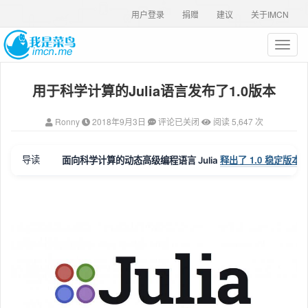
用户登录
捐赠
建议
关于IMCN
T
o
g
用于科学计算的Julia语言发布了1.0版本
g
l
e
Ronny
2018年9月3日
评论已关闭
阅读 5,647 次
n
a
v
释出了 1.0 稳定版本
导读
面向科学计算的动态高级编程语言 Julia
。
i
g
a
t
i
o
n