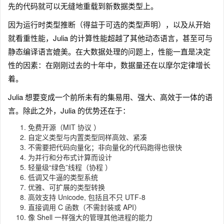
先的代码就可以无缝地重载到新数据类型上。
因为运行时类型推断（得益于可选的类型声明），以及从开始
就看重性能，Julia 的计算性能超越了其他动态语言，甚至可与
静态编译语言媲美。在大数据处理的问题上，性能一直是决定
性的因素：在刚刚过去的十年中，数据量还在以摩尔定律增长
着。
Julia 想要变成一个前所未有的集易用、强大、高效于一体的语
言。除此之外，Julia 的优势还在于：
免费开源（MIT 协议 ）
自定义类型与内置类型同样高效、紧凑
不需要把代码向量化；非向量化的代码跑得也很快
为并行和分布式计算而设计
轻量级“绿色”线程（协程 ）
低调又牛逼的类型系统
优雅、可扩展的类型转换
高效支持 Unicode, 包括且不只 UTF-8
直接调用 C 函数（不需封装或 API）
像 Shell 一样强大的管理其他进程的能力