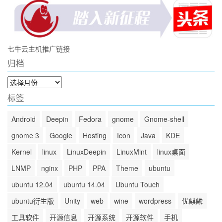
七牛云主机推广链接
归档
归
档
标签
Android
Deepin
Fedora
gnome
Gnome-shell
gnome 3
Google
Hosting
Icon
Java
KDE
Kernel
linux
LinuxDeepin
LinuxMint
linux桌面
LNMP
nginx
PHP
PPA
Theme
ubuntu
ubuntu 12.04
ubuntu 14.04
Ubuntu Touch
ubuntu衍生版
Unity
web
wine
wordpress
优麒麟
工具软件
开源信息
开源系统
开源软件
手机