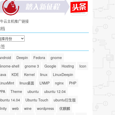
牛云主机推广链接
归档
标签
Android
Deepin
Fedora
gnome
Gnome-shell
gnome 3
Google
Hosting
Icon
Java
KDE
Kernel
linux
LinuxDeepin
LinuxMint
linux桌面
LNMP
nginx
PHP
PPA
Theme
ubuntu
ubuntu 12.04
ubuntu 14.04
Ubuntu Touch
ubuntu衍生版
Unity
web
wine
wordpress
优麒麟