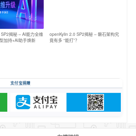
2.0 SP2揭秘 – AI能力全维
openKylin 2.0 SP2揭秘 – 磐石架构究
型加持+AI助手焕新
竟有多 “能打”？
支付宝捐赠