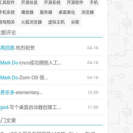
工具软件
开源信息
开源系统
开源软件
手机
手机系统
播放器
服务器
桌面美化
浏览器
游戏相关
火狐浏览器
虚拟主机
谷歌
近期评论
再回首
·
热烈祝贺
04-16
Mark Do
·
imcn成功拥抱人工...
04-16
Mark Do
·
Zorin OS 很...
04-16
养乐多
·
elementary...
12-09
god
·
写个桌面启动器创建工...
11-30
热门文章