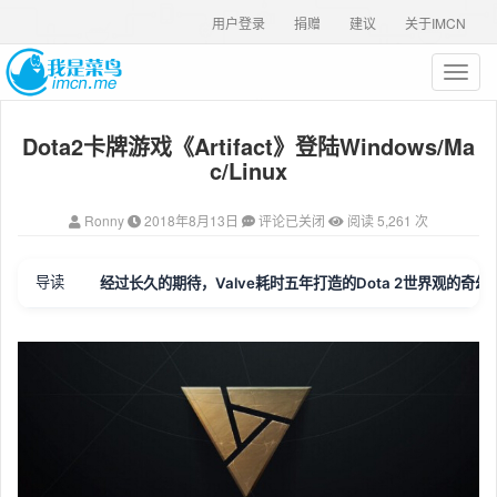
用户登录
捐赠
建议
关于IMCN
T
o
g
Dota2卡牌游戏《Artifact》登陆Windows/Ma
g
l
c/Linux
e
n
Ronny
2018年8月13日
评论已关闭
阅读 5,261 次
a
v
i
导读
经过长久的期待，Valve耗时五年打造的Dota 2世界观的奇幻风格
g
a
t
i
o
n