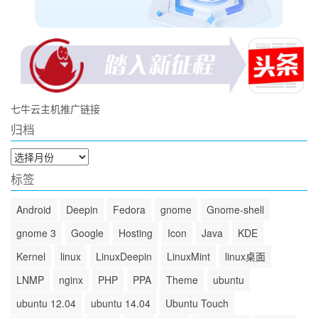
七牛云主机推广链接
归档
归
档
标签
Android
Deepin
Fedora
gnome
Gnome-shell
gnome 3
Google
Hosting
Icon
Java
KDE
Kernel
linux
LinuxDeepin
LinuxMint
linux桌面
LNMP
nginx
PHP
PPA
Theme
ubuntu
ubuntu 12.04
ubuntu 14.04
Ubuntu Touch