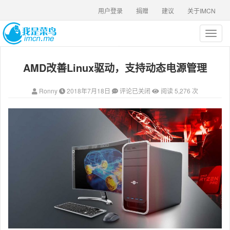
用户登录
捐赠
建议
关于IMCN
T
o
g
AMD改善Linux驱动，支持动态电源管理
g
l
e
Ronny
2018年7月18日
评论已关闭
阅读 5,276 次
n
a
v
i
g
a
t
i
o
n