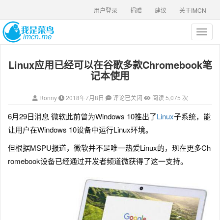
用户登录
捐赠
建议
关于IMCN
T
o
g
Linux应用已经可以在谷歌多款Chromebook笔
g
l
记本使用
e
n
Ronny
2018年7月8日
评论已关闭
阅读 5,075 次
a
v
6月29日消息 微软此前曾为Windows 10推出了
Linux
子系统，能
i
让用户在Windows 10设备中运行Linux环境。
g
a
但根据MSPU报道，微软并不是唯一热爱Linux的，现在更多Ch
t
romebook设备已经通过开发者频道微获得了这一支持。
i
o
n