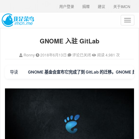
用户登录
捐赠
建议
关于IMCN
T
o
g
GNOME 入驻 GitLab
g
l
e
Ronny
2018年6月13日
评论已关闭
阅读 4,981 次
n
a
v
导读
GNOME 基金会宣布它完成了到 GitLab 的迁移。GNOME 是
i
g
a
t
i
o
n