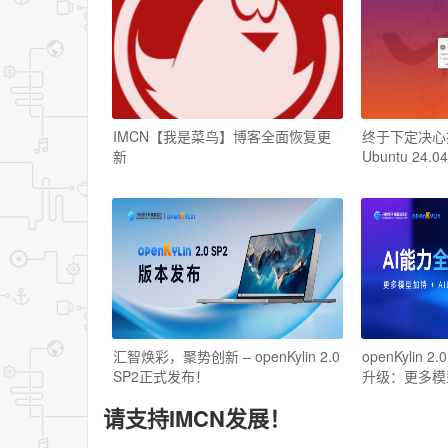
IMCN【我是菜鸟】博客全面恢复更
终于下定决心把W
新
Ubuntu 24.04
汇智焕彩，聚势创新 – openKylin 2.0
openKylin 
SP2正式发布！
升级：更多模
请支持IMCN发展！