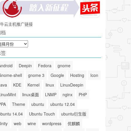
牛云主机推广链接
归档
标签
Android
Deepin
Fedora
gnome
Gnome-shell
gnome 3
Google
Hosting
Icon
Java
KDE
Kernel
linux
LinuxDeepin
LinuxMint
linux桌面
LNMP
nginx
PHP
PPA
Theme
ubuntu
ubuntu 12.04
ubuntu 14.04
Ubuntu Touch
ubuntu衍生版
Unity
web
wine
wordpress
优麒麟