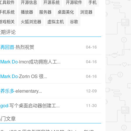
工具软件
开源信息
开源系统
开源软件
手机
手机系统
播放器
服务器
桌面美化
浏览器
游戏相关
火狐浏览器
虚拟主机
谷歌
近期评论
再回首
·
热烈祝贺
04-16
Mark Do
·
imcn成功拥抱人工...
04-16
Mark Do
·
Zorin OS 很...
04-16
养乐多
·
elementary...
12-09
god
·
写个桌面启动器创建工...
11-30
热门文章