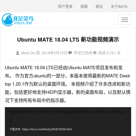
用户登录
捐赠
建议
关于IMCN
T
o
g
Ubuntu MATE 18.04 LTS 新功能视频演示
g
l
e
Mark Do
2018年5月19日
评论已关闭
阅读 9,761 次
n
a
Ubuntu MATE 18.04 LTS已经由Ubuntu MATE项目发布和发
v
i
布。 作为官方ubuntu的一部分，本版本使用最新的MATE Desk
g
top 1.20.1作为默认的桌面环境。 本视频介绍了许多改进和新功
a
能，包括更好地支持HiDPI显示器，新的桌面布局，以及默认情
t
i
况下支持所有布局中的指示器。
o
视
Media error: Format(s) not supported or source(s) not foun
n
频
d
播
放
下载文件: https://imcn.me/html/y2018/33159.html
器