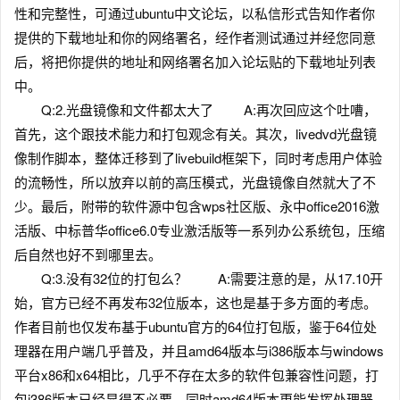
性和完整性，可通过ubuntu中文论坛，以私信形式告知作者你
提供的下载地址和你的网络署名，经作者测试通过并经您同意
后，将把你提供的地址和网络署名加入论坛贴的下载地址列表
中。
Q:2.光盘镜像和文件都太大了 A:再次回应这个吐嘈，
首先，这个跟技术能力和打包观念有关。其次，livedvd光盘镜
像制作脚本，整体迁移到了livebuild框架下，同时考虑用户体验
的流畅性，所以放弃以前的高压模式，光盘镜像自然就大了不
少。最后，附带的软件源中包含wps社区版、永中office2016激
活版、中标普华office6.0专业激活版等一系列办公系统包，压缩
后自然也好不到哪里去。
Q:3.没有32位的打包么？ A:需要注意的是，从17.10开
始，官方已经不再发布32位版本，这也是基于多方面的考虑。
作者目前也仅发布基于ubuntu官方的64位打包版，鉴于64位处
理器在用户端几乎普及，并且amd64版本与i386版本与windows
平台x86和x64相比，几乎不存在太多的软件包兼容性问题，打
包i386版本已经显得不必要，同时amd64版本更能发挥处理器