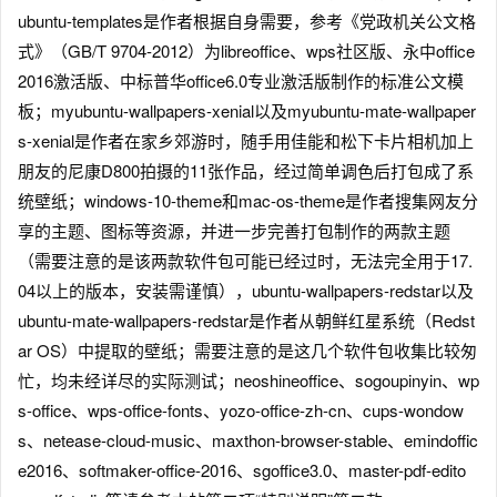
ubuntu-templates是作者根据自身需要，参考《党政机关公文格
式》（GB/T 9704-2012）为libreoffice、wps社区版、永中office
2016激活版、中标普华office6.0专业激活版制作的标准公文模
板；myubuntu-wallpapers-xenial以及myubuntu-mate-wallpaper
s-xenial是作者在家乡郊游时，随手用佳能和松下卡片相机加上
朋友的尼康D800拍摄的11张作品，经过简单调色后打包成了系
统壁纸；windows-10-theme和mac-os-theme是作者搜集网友分
享的主题、图标等资源，并进一步完善打包制作的两款主题
（需要注意的是该两款软件包可能已经过时，无法完全用于17.
04以上的版本，安装需谨慎），ubuntu-wallpapers-redstar以及
ubuntu-mate-wallpapers-redstar是作者从朝鲜红星系统（Redst
ar OS）中提取的壁纸；需要注意的是这几个软件包收集比较匆
忙，均未经详尽的实际测试；neoshineoffice、sogoupinyin、wp
s-office、wps-office-fonts、yozo-office-zh-cn、cups-wondow
s、netease-cloud-music、maxthon-browser-stable、emindoffic
e2016、softmaker-office-2016、sgoffice3.0、master-pdf-edito