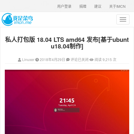
用户登录
捐赠
建议
关于IMCN
T
o
g
私人打包版 18.04 LTS amd64 发布[基于ubunt
g
l
u18.04制作]
e
n
Linuxer
2018年4月29日
评论已关闭
阅读 9,215 次
a
v
i
g
a
t
i
o
n