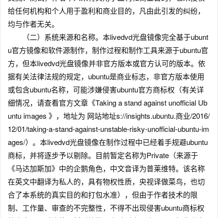
给任何机构和个人用于盈利和商业目的，凡由此引发的纠纷，
均与作者无关。
（二）系统来源和名称。本livedvd光盘镜像完全基于ubunt
u官方镜像和软件源制作，制作过程和制作工具来源于ubuntu官
方，但本livedvd光盘镜像并非官方版本或官方认可的版本。依
据有关法律法规的规定，ubuntu是商业标志，非官方版本使用
或包含ubuntu名称，可能涉嫌侵害ubuntu官方商标权（有关详
细情况，请查看官方文章《Taking a stand against unofficial Ub
untu images 》，地址为
网站地址s://insights.ubuntu.商业/2016/
12/01/taking-a-stand-against-unstable-risky-unofficial-ubuntu-im
ages/）。本livedvd光盘镜像在制作过程中已经着手规避ubuntu
商标，并将逐步予以剔除。目前暂定名称为Private（来源于
《马达加斯加》中的企鹅角色，中文音译为普莱维特。该名称
在英文中翻译为私人的，具有物权性质，央视译做菜鸟，也切
合了本系统的真实目的和打包水准），但由于作者技术的限
制、工作量、审查的不完整性，不得不出现侵害ubuntu商标权