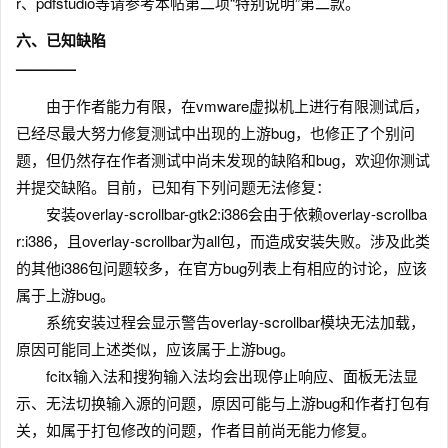
r、pdfstudio等请参考本帖第二项“特别说明”第二款。
六、已知缺陷
————
由于作者能力有限，在vmware虚拟机上进行有限测试后，
已经尽最大努力修复测试中出现的上游bug，也修正了个别问
题，但仍然存在作者测试中尚未发现的缺陷和bug，欢迎你测试
并提交缺陷。目前，已知有下列问题无法修复：
安装overlay-scrollbar-gtk2:i386会由于依赖overlay-scrollba
r:i386，且overlay-scrollbar为all包，而造成安装失败。涉及此类
的其他i386包问题较多，在官方bug列表上有相应的讨论，应该
属于上游bug。
系统安装过程会显示警告overlay-scrollbar模块无法加载，
原因可能同上述类似，应该属于上游bug。
fcitx输入法和搜狗输入法均会出现停止响应、面板无法显
示、无法切换输入源的问题，原因可能与上游bug和作者打包有
关，如属于打包修改的问题，作者目前尚无能力修复。