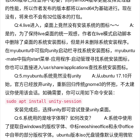
的性能，所以作者发布的版本都将以amd64为基础进行。现在
没有，将来也不会有32位版本的打包。
Q:4.live进入，桌面上竟然没有安装系统的图标～～ A:
是的，为了保持live桌面的统一观感，作者在live模式启动脚本
中删除了桌面的系统安装图标，但是并未删除系统安装程序。
在myubuntu中可指向unity启动栏寻找系统安装图标，myubuntu
-mate中指向start菜单-应用程序-启动管理寻找系统安装图标，
你也可以直接进入/usr/share/applications查找系统安装图标。
Q:5.myubuntu系统竟然没有unity A:从ubuntu 17.10开
始，官方已经放弃unity，重新回归传统gnome3的怀抱，不太建
议你使用该会话。如确需要，你可以用如下命令安装：
sudo apt install unity-session
安装完成后，选择unity即可尝试登录unity桌面。
Q:6.系统用的是啥字体啊？如何改变？ A:系统中使用
了提取自windows的版权字体、中标neoshineoffice和永中office
中自带的部分版权字体。ubuntu版本iso光盘镜像默认使用微软