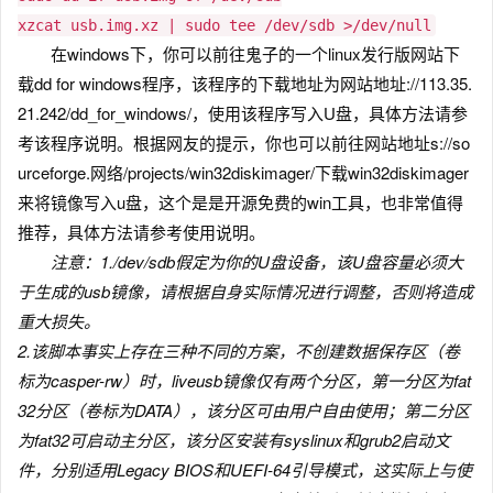
xzcat usb.img.xz | sudo tee /dev/sdb >/dev/null
在windows下，你可以前往鬼子的一个linux发行版网站下
载dd for windows程序，该程序的下载地址为
网站地址://113.35.
21.242/dd_for_windows/，使用该程序写入U盘，具体方法请参
考该程序说明。根据网友的提示，你也可以前往
网站地址s://so
urceforge.网络/projects/win32diskimager/下载win32diskimager
来将镜像写入u盘，这个是是开源免费的win工具，也非常值得
推荐，具体方法请参考使用说明。
注意：1./dev/sdb假定为你的U盘设备，该U盘容量必须大
于生成的usb镜像，请根据自身实际情况进行调整，否则将造成
重大损失。
2.该脚本事实上存在三种不同的方案，不创建数据保存区（卷
标为casper-rw）时，liveusb镜像仅有两个分区，第一分区为fat
32分区（卷标为DATA），该分区可由用户自由使用；第二分区
为fat32可启动主分区，该分区安装有syslinux和grub2启动文
件，分别适用Legacy BIOS和UEFI-64引导模式，这实际上与使