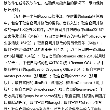
制软件包或修改软件包，在确保功能完整的情况下，尽力保持
原汁原味。
（五）关于附带的ubuntu软件源。在附带的ubuntu软件源
中，包含了取自官网并修改的搜狗拼音输入法；取自官网并修
改的wps社区版办公套件；取自官网并打包的永中office2016办
公套件激活版（64位）；取自官网并修改的中标普华office6.0专
业激活版（64位）；取自官网并修改的网易云音乐（64位）；
取自官网并修改的遨游浏览器（64位）；取自官网的一铭office
2016试用版（64位）；取自官网的softmaker office 2018试用版
（30天）；下载自网络的朝鲜红星系统（Redstar OS），从中
提取并打包的sgoffice3.0（Sogwang Office 3.0）；取自官网的
master-pdf-editor（试用版）；取自官网的pdfstudio（试用
版）；取自官网的UltraEdit（试用版）和UltraCompare（试用
版）；取自官网的skypeforlinux；取自官网的teamviewer；作
者收集打包的cups for windows驱动；取自官网并整理的奔图打
印机驱动程序；取自官网的flareget；取自官网的chrome浏览
器；取自官网的opera浏览器；以及上述软件附带的方正字体、