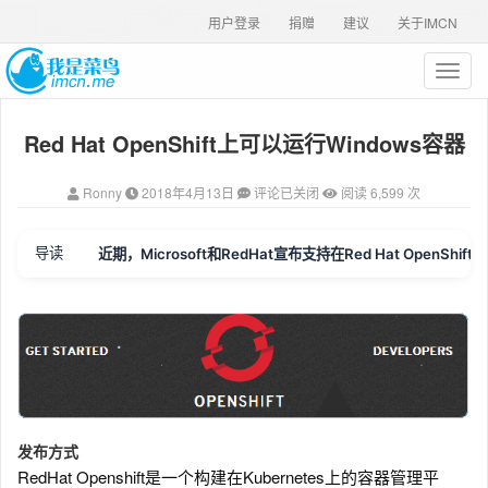
用户登录
捐赠
建议
关于IMCN
T
o
g
Red Hat OpenShift上可以运行Windows容器
g
l
e
Ronny
2018年4月13日
评论已关闭
阅读 6,599 次
n
a
v
导读
近期，Microsoft和RedHat宣布支持在Red Hat Open
i
g
a
t
i
o
n
发布方式
RedHat Openshift是一个构建在Kubernetes上的容器管理平