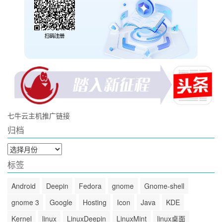
七牛云主机推广链接
归档
归
档
标签
Android
Deepin
Fedora
gnome
Gnome-shell
gnome 3
Google
Hosting
Icon
Java
KDE
Kernel
linux
LinuxDeepin
LinuxMint
linux桌面