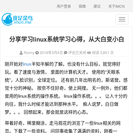
用户登录
捐赠
建议
关于IMCN
T
o
g
分享学习linux系统学习心得，从大白变小白
g
l
e
Ronny
2018年3月4日
评论已关闭
阅读 3,851 次
n
a
刚开始对
linux
半知半解的了解。也没有什么目标，就觉得好
v
玩。看了速度与激情， 里面的计算机天才。 使用的“天眼系
i
g
统”，人脸识别，全球定位。 还有前几年出明名的，斯诺登。感
a
觉十分的神秘。 按奈不住好奇，使上网搜。 无一例外，他们都
t
是用的linux系统的操作系统。 linux操作系统。。。 让人十分的
i
o
向往，我什么时候才能达到那种水平。 痴人说梦，白日做
n
梦。。。 回想起来，那会就是这样的心态。
带着好奇，稀里糊涂，走马观花的浏览了一些linux相关的网
页。下载了一些资料。 问同事收集了满满的资料，刚看一