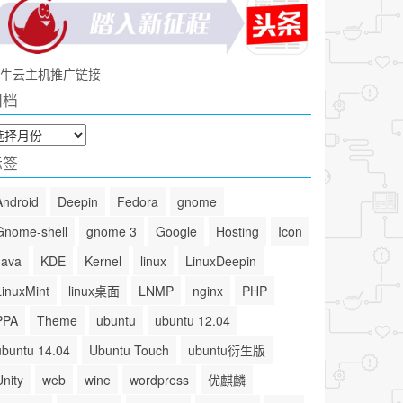
牛云主机推广链接
归档
标签
Android
Deepin
Fedora
gnome
Gnome-shell
gnome 3
Google
Hosting
Icon
Java
KDE
Kernel
linux
LinuxDeepin
LinuxMint
linux桌面
LNMP
nginx
PHP
PPA
Theme
ubuntu
ubuntu 12.04
ubuntu 14.04
Ubuntu Touch
ubuntu衍生版
Unity
web
wine
wordpress
优麒麟