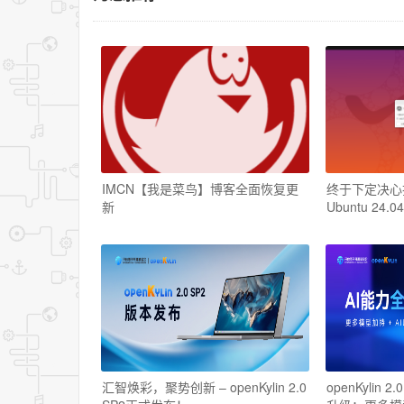
IMCN【我是菜鸟】博客全面恢复更
终于下定决心把W
新
Ubuntu 24.04
汇智焕彩，聚势创新 – openKylin 2.0
openKylin 