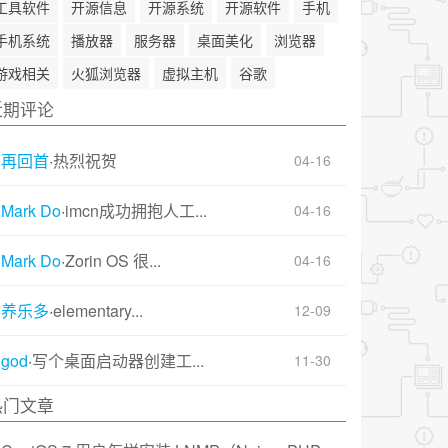
工具软件
开源信息
开源系统
开源软件
手机
手机系统
播放器
服务器
桌面美化
浏览器
游戏相关
火狐浏览器
虚拟主机
谷歌
近期评论
再回首
·
热烈祝贺
04-16
Mark Do
·
imcn成功拥抱人工...
04-16
Mark Do
·
Zorin OS 很...
04-16
养乐多
·
elementary...
12-09
god
·
写个桌面启动器创建工...
11-30
热门文章