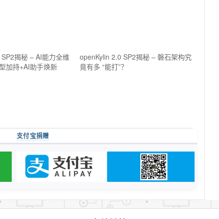
2.0 SP2揭秘 – AI能力全维
openKylin 2.0 SP2揭秘 – 磐石架构究
型加持+AI助手焕新
竟有多 “能打”？
支付宝捐赠