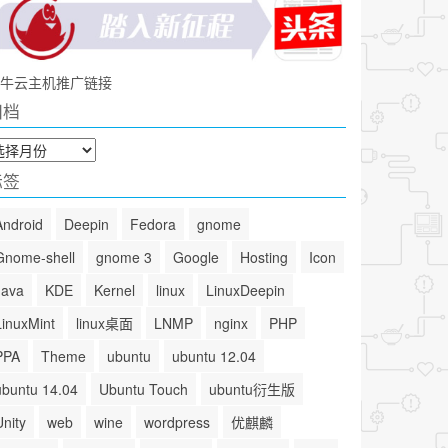
牛云主机推广链接
归档
标签
Android
Deepin
Fedora
gnome
Gnome-shell
gnome 3
Google
Hosting
Icon
Java
KDE
Kernel
linux
LinuxDeepin
LinuxMint
linux桌面
LNMP
nginx
PHP
PPA
Theme
ubuntu
ubuntu 12.04
ubuntu 14.04
Ubuntu Touch
ubuntu衍生版
Unity
web
wine
wordpress
优麒麟