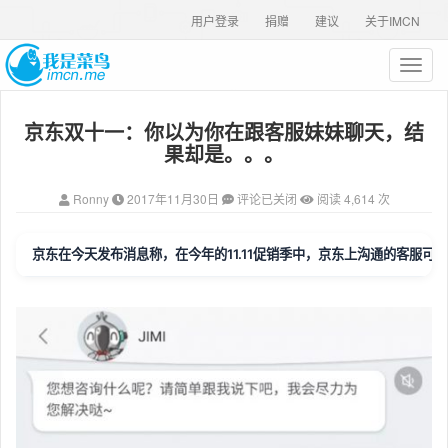
用户登录
捐赠
建议
关于IMCN
T
o
g
京东双十一：你以为你在跟客服妹妹聊天，结
g
l
果却是。。。
e
n
Ronny
2017年11月30日
评论已关闭
阅读 4,614 次
a
v
i
京东在今天发布消息称，在今年的11.11促销季中，京东上沟通的客服
g
a
t
i
o
n