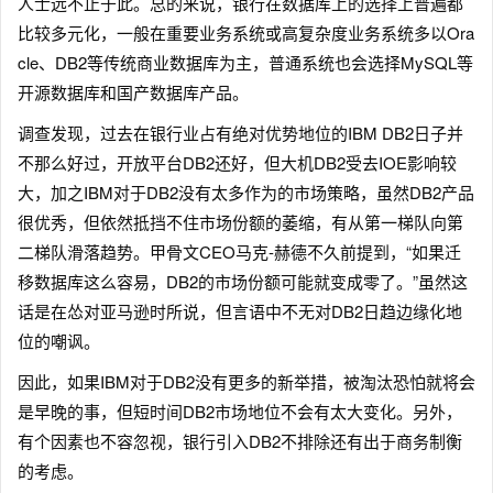
人士远不止于此。总的来说，银行在数据库上的选择上普遍都
比较多元化，一般在重要业务系统或高复杂度业务系统多以Ora
cle、DB2等传统商业数据库为主，普通系统也会选择MySQL等
开源数据库和国产数据库产品。
调查发现，过去在银行业占有绝对优势地位的IBM DB2日子并
不那么好过，开放平台DB2还好，但大机DB2受去IOE影响较
大，加之IBM对于DB2没有太多作为的市场策略，虽然DB2产品
很优秀，但依然抵挡不住市场份额的萎缩，有从第一梯队向第
二梯队滑落趋势。甲骨文CEO马克-赫德不久前提到，“如果迁
移数据库这么容易，DB2的市场份额可能就变成零了。”虽然这
话是在怂对亚马逊时所说，但言语中不无对DB2日趋边缘化地
位的嘲讽。
因此，如果IBM对于DB2没有更多的新举措，被淘汰恐怕就将会
是早晚的事，但短时间DB2市场地位不会有太大变化。另外，
有个因素也不容忽视，银行引入DB2不排除还有出于商务制衡
的考虑。