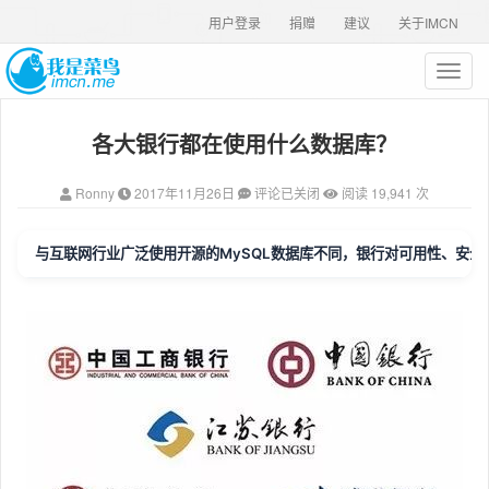
用户登录
捐赠
建议
关于IMCN
T
o
g
各大银行都在使用什么数据库？
g
l
e
Ronny
2017年11月26日
评论已关闭
阅读 19,941 次
n
a
v
与互联网行业广泛使用开源的MySQL数据库不同，银行对可用性、安
i
g
a
t
i
o
n