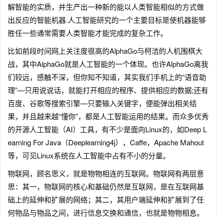
解智能的实质，并生产出一种新的能以人类智能相似的方式做
出反应的智能机器.人工智能研究的一个主要目标是使机器能够
胜任一些通常需要人类智能才能完成的复杂工作。
比如前段时间网上关注度很高的AlphaGo与柯洁的人机围棋大
战，其中AlphaGo就是人工智能的一个体现。也许AlphaGo离我
们较远，感触不深，但你知不知道，其实我们手机上的“语音助
理”—只用说说话，就能打开相应的程序、提供相应的数据;还有
百度、谷歌等搜索引擎—只要输入关键字，便能弹出相关结
果，并且越来越“懂你”，都是人工智能运用的结果。而众多优秀
的开源人工智能（AI）工具，有不少是面向Linux的，如Deep L
earning For Java（Deeplearning4j），Caffe，Apache Mahout
等，可见Linux系统在人工智能中占有不小的分量。
物联网，顾名思义，就是物物相连的互联网。物联网有两层意
思：其一，物联网的核心和基础仍然是互联网，是在互联网基
础上的延伸和扩展的网络；其二，其用户端延伸和扩展到了任
何物品与物品之间，进行信息交换和通信，也就是物物相息。