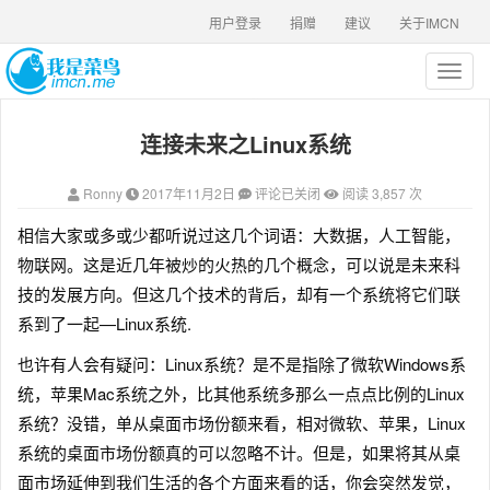
用户登录
捐赠
建议
关于IMCN
T
o
g
连接未来之Linux系统
g
l
e
Ronny
2017年11月2日
评论已关闭
阅读 3,857 次
n
a
相信大家或多或少都听说过这几个词语：大数据，人工智能，
v
物联网。这是近几年被炒的火热的几个概念，可以说是未来科
i
g
技的发展方向。但这几个技术的背后，却有一个系统将它们联
a
系到了一起—Linux系统.
t
i
也许有人会有疑问：Linux系统？是不是指除了微软Windows系
o
统，苹果Mac系统之外，比其他系统多那么一点点比例的Linux
n
系统？没错，单从桌面市场份额来看，相对微软、苹果，Linux
系统的桌面市场份额真的可以忽略不计。但是，如果将其从桌
面市场延伸到我们生活的各个方面来看的话，你会突然发觉，