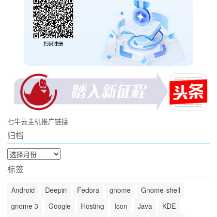
七牛云主机推广链接
归档
归
档
标签
Android
Deepin
Fedora
gnome
Gnome-shell
gnome 3
Google
Hosting
Icon
Java
KDE