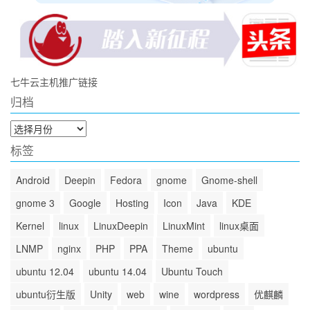
七牛云主机推广链接
归档
归
档
标签
Android
Deepin
Fedora
gnome
Gnome-shell
gnome 3
Google
Hosting
Icon
Java
KDE
Kernel
linux
LinuxDeepin
LinuxMint
linux桌面
LNMP
nginx
PHP
PPA
Theme
ubuntu
ubuntu 12.04
ubuntu 14.04
Ubuntu Touch
ubuntu衍生版
Unity
web
wine
wordpress
优麒麟