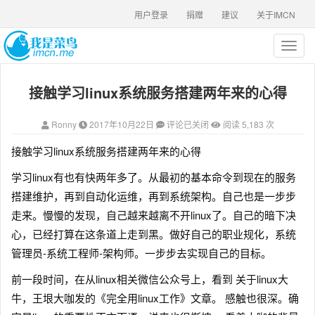
用户登录
捐赠
建议
关于IMCN
T
o
g
接触学习linux系统服务搭建两年来的心得
g
l
e
Ronny
2017年10月22日
评论已关闭
阅读 5,183 次
n
a
接触学习linux系统服务搭建两年来的心得
v
i
学习linux有也有快两年多了。从最初的基本命令到现在的服务
g
搭建维护，再到自动化运维，再到系统架构。自己也是一步步
a
走来。慢慢的发现，自己越来越离不开linux了。自己的暗下决
t
i
心，已经打算在这条道上走到黑。做好自己的职业规化，系统
o
管理员-系统工程师-架构师。一步步去实现自己的目标。
n
前一段时间，在从linux相关微信公众号上，看到 关于linux大
牛，王垠大咖发的《完全用linux工作》文章。 感触也很深。确