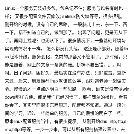
Linux一个服务要装好多包，包名记不住；服务与包名有时也一
样； 又很多配置文件要修改; selinux防火墙等等，很多很乱。
刚开始的时候，没有自己的思路。 一股脑儿上去，东一下，西
一下。都不知道自己的，做到那了。 出现了问题，更是无从下
手。再网上找呢？也无从下手。很多情况下，一些基础环境与
实现的情况不一样。 怎么都没有头绪。 这还是小部分，随着lin
ux版本升级，服务变化，之前的那套又不管用了。 那时候，只
能是照着，网上的文章一条条的敲。祈祷不要出错。。。呵
呵。出了问题，困好久，最后实在没有办法，只好重置，重新
来过。后来，朋友推荐linux就该这么学，跟刘遄老师一起做实
验。慢慢的才一点点的明白一些思路。 眨看，确实是没有像win
dows那样方便。那是我们已经习惯了，那样简单的操作。看着
你会了，其实里面很多东西原理、配置都不知道。通过一段时
间的学习，通过一些简单的服务，自己的慢慢的明白了一些。
原来linux配置服务当中，有很多提示。 从刚开始dns, ntp, ftp,s
mb,httpd等等，一步一步来。可以从所有服务搭建过程中，去