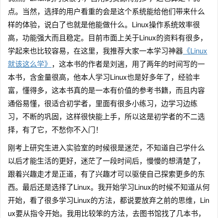
点。当然，选择的用户看重的会是这个系统能给他们带来什么
样的体验，说白了也就是他能做什么。Linux操作系统效率很
高，功能强大而且稳定。目前市面上关于Linux的资料有很多，
学起来也比较容易，在这里，我推荐大家一本学习神器
《
Linux
就该这么学》
，这本书的作者是刘遄，用了两年的时间写的一
本书，含金量很高，他本人学习Linux也是好多年了，经验丰
富，懂得多，这本书真的是一本有价值的参考书籍，而且内容
通俗易懂，很适合初学者，里面有很多小练习，边学习边练
习，不断的巩固，这样很快能上手，所以这是初学者的不二选
择，有了它，不愁你不入门！
刚考上研究生进入实验室的时候很是迷茫，不知道自己学什么
以后才能生活的更好，迷茫了一段时间后，慢慢的想清楚了，
跟着兴趣走才是正道，有了兴趣才可以驱使自己探索更多的东
西。最后还是选择了Linux。我开始学习Linux的时候不知道从何
开始，看了很多学习Linux的方法，都说要放弃之前的思维，Lin
ux要从指令开始。我用比较笨的方法，去图书馆找了几本书，