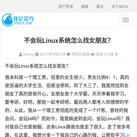
用户登录
捐赠
建议
关于IMCN
T
o
g
不会玩Linux系统怎么找女朋友？
g
l
e
Ronny
2017年9月21日
评论已关闭
阅读 3,798 次
n
a
不会玩Linux系统怎么找女朋友？
v
i
我本科是一个理工男，班里的女生很少，男女比例4：1，真的
g
是苦逼的大学生活，但是没想到，到了大三了，我竟然找到女
a
朋友了真的是很开心，女朋友是个大学霸，天天带着我学习，
t
i
要考研，好吧，那就一起考研吧，最后两人都考入到理想的学
o
府，从此，我从一个理工男彻底的变成了一个IT男。曾经的我
n
会问，会玩lol吗？而如今，我竟痴迷到会问，会玩Linux吗？我
对我自己也是佩服，这条Linux路我也是走了很久，走了很多弯
路，在这里，我想分享一下我自己的心路历程，让那些学习
Lin