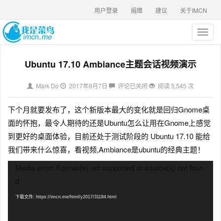
用户登录
捐赠
建议
关于IMCN
T
o
g
Ubuntu 17.10 Ambiance主题会话视频演示
g
l
e
Mark Do
2017年9月7日
评论已关闭
阅读 5,545 次
n
a
下个月就要发布了，这个新版本最大的变化就是回归Gnome桌
v
i
面的怀抱，最令人期待的还是Ubuntu怎么让用在Gnome上感觉
g
到更好的桌面体验，目前还处于测试阶段的 Ubuntu 17.10 能给
a
我们带来什么惊喜，看视频,Ambiance是ubuntu的经典主题！
t
i
视
Media error: Format(s) not supported or source(s) not foun
o
频
d
n
播
放
下载文件: https://imcn.me/html/y2017/31184.html
器