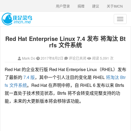
用户登录
捐赠
建议
关于IMCN
T
o
g
Red Hat Enterprise Linux 7.4 发布 将淘汰 Bt
g
l
rfs 文件系统
e
n
Mark Do
2017年8月2日
评论已关闭
阅读 5,091 次
a
v
Red Hat 的企业发行版 Red Hat Enterprise Linux（RHEL）发布
i
了最新的
7.4 版
，其中一个引人注目的变化是 RHEL
将淘汰 Btr
g
a
fs 文件系统
。Red Hat 在声明中称，自 RHEL 6 发布以来 Btrfs
t
就一直处于技术预览状态，Btrfs 将不会转变成完整支持的功
i
能，未来的大更新版本将会移除该功能。
o
n