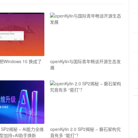
indows 10 换成了
openKylin与国际青年畅谈开源生态发
展
2.0 SP2揭秘 – AI能力全维
openKylin 2.0 SP2揭秘 – 磐石架构究
型加持+AI助手焕新
竟有多 “能打”？