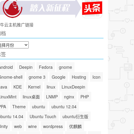
牛云主机推广链接
归档
标签
Android
Deepin
Fedora
gnome
Gnome-shell
gnome 3
Google
Hosting
Icon
Java
KDE
Kernel
linux
LinuxDeepin
LinuxMint
linux桌面
LNMP
nginx
PHP
PPA
Theme
ubuntu
ubuntu 12.04
ubuntu 14.04
Ubuntu Touch
ubuntu衍生版
Unity
web
wine
wordpress
优麒麟