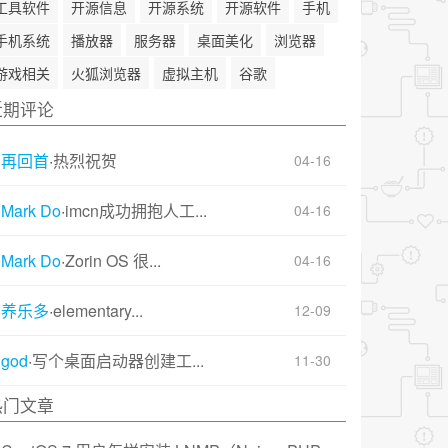
工具软件
开源信息
开源系统
开源软件
手机
手机系统
播放器
服务器
桌面美化
浏览器
游戏相关
火狐浏览器
虚拟主机
谷歌
近期评论
再回首
·
热烈祝贺
04-16
Mark Do
·
imcn成功拥抱人工...
04-16
Mark Do
·
Zorin OS 很...
04-16
养乐多
·
elementary...
12-09
god
·
写个桌面启动器创建工...
11-30
热门文章