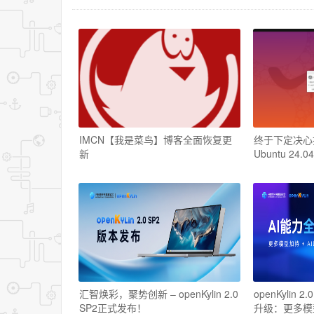
IMCN【我是菜鸟】博客全面恢复更
终于下定决心把W
新
Ubuntu 24.04
汇智焕彩，聚势创新 – openKylin 2.0
openKylin 
SP2正式发布！
升级：更多模