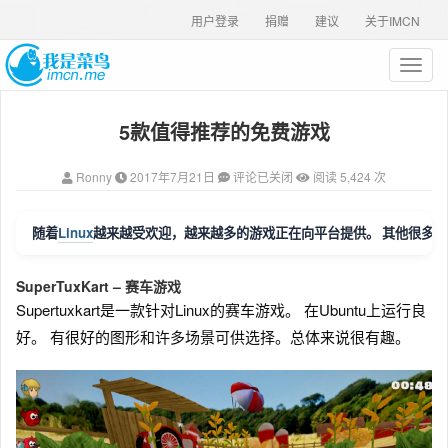
用户登录
捐赠
建议
关于IMCN
T
o
g
5款值得推荐的免费游戏
g
l
e
Ronny
2017年7月21日
评论已关闭
阅读 5,424 次
n
a
v
Linux
随着
越来越受欢迎，越来越多的游戏正在向平台提供。 其他很多都已
i
g
SuperTuxKart – 赛车游戏
a
t
Supertuxkart是一款针对Linux的赛车游戏。 在Ubuntu上运行良
i
好。 有很好的图形和许多场景可供选择。总体来说很有趣。
o
n