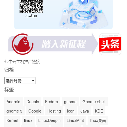
七牛云主机推广链接
归档
归
档
标签
Android
Deepin
Fedora
gnome
Gnome-shell
gnome 3
Google
Hosting
Icon
Java
KDE
Kernel
linux
LinuxDeepin
LinuxMint
linux桌面