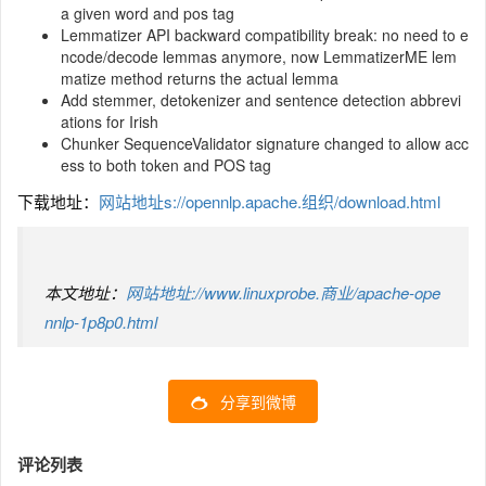
a given word and pos tag
Lemmatizer API backward compatibility break: no need to e
ncode/decode lemmas anymore, now LemmatizerME lem
matize method returns the actual lemma
Add stemmer, detokenizer and sentence detection abbrevi
ations for Irish
Chunker SequenceValidator signature changed to allow acc
ess to both token and POS tag
下载地址：
网站地址s://opennlp.apache.组织/download.html
本文地址：
网站地址://www.linuxprobe.商业/apache-ope
nnlp-1p8p0.html
分享到微博
评论列表