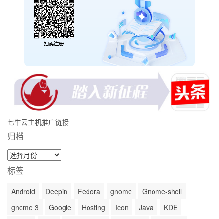
七牛云主机推广链接
归档
归
档
标签
Android
Deepin
Fedora
gnome
Gnome-shell
gnome 3
Google
Hosting
Icon
Java
KDE