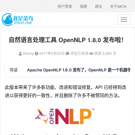
用户登录
捐赠
建议
关于IMCN
T
o
g
自然语言处理工具 OpenNLP 1.8.0 发布啦！
g
l
e
Ronny
2017年5月30日
评论已关闭
阅读 5,965 次
n
a
v
导读
Apache OpenNLP 1.8.0 发布了，OpenNLP
i
g
a
此版本带来了许多新功能、改进和错误修复。API 已经得到改
t
进以获得更好的一致性，并且删除了许多不被赞同的方法。
i
o
n