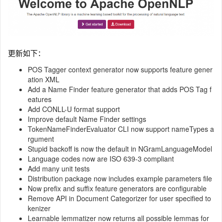
更新如下：
POS Tagger context generator now supports feature gener
ation XML
Add a Name Finder feature generator that adds POS Tag f
eatures
Add CONLL-U format support
Improve default Name Finder settings
TokenNameFinderEvaluator CLI now support nameTypes a
rgument
Stupid backoff is now the default in NGramLanguageModel
Language codes now are ISO 639-3 compliant
Add many unit tests
Distribution package now includes example parameters file
Now prefix and suffix feature generators are configurable
Remove API in Document Categorizer for user specified to
kenizer
Learnable lemmatizer now returns all possible lemmas for