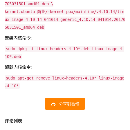
705031501_amd64.deb \
kernel.ubuntu.商业/~kernel-ppa/mainline/v4.10.14/lin
ux-image-4.10.14-041014-generic_4.10.14-041014.20170
5031501_amd64.deb
安装内核命令：
sudo dpkg -i linux-headers-4.10*.deb linux-image-4.
10*.deb
卸载内核命令：
sudo apt-get remove linux-headers-4.10* linux-image
-4.10*
分享到微博
评论列表