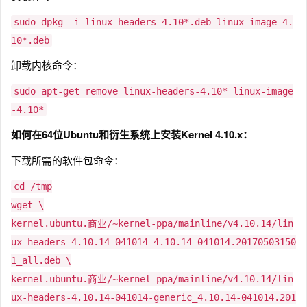
sudo dpkg -i linux-headers-4.10*.deb linux-image-4.
10*.deb
卸载内核命令：
sudo apt-get remove linux-headers-4.10* linux-image
-4.10*
如何在64位Ubuntu和衍生系统上安装Kernel 4.10.x：
下载所需的软件包命令：
cd /tmp
wget \
kernel.ubuntu.商业/~kernel-ppa/mainline/v4.10.14/lin
ux-headers-4.10.14-041014_4.10.14-041014.20170503150
1_all.deb \
kernel.ubuntu.商业/~kernel-ppa/mainline/v4.10.14/lin
ux-headers-4.10.14-041014-generic_4.10.14-041014.201