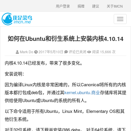
用户登录
捐赠
建议
关于IMCN
T
o
g
如何在Ubuntu和衍生系统上安装内核4.10.14
g
l
e
Mark Do
2017年5月10日
评论已关闭
阅读 15,666 次
n
a
内核4.10.14已经发布，带来了很多变化。
v
i
安装说明：
g
a
因为编译Linux内核是非常困难的，所以Canonical将所有的内核
t
版本都打包成deb包，并通过其
kernel.ubuntu.商业
存储库将其提
i
供给使用Ubuntu或Ubuntu的系统的所有人。
o
n
以下命令适用于所有Ubuntu，Linux Mint，Elementary OS和其
他衍生系统。
对于32位系统，请下载并安装i386 debs。 对于64位系统，请下