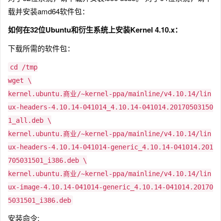
载并安装amd64软件包：
如何在32位Ubuntu和衍生系统上安装Kernel 4.10.x：
下载所需的软件包：
cd /tmp
wget \
kernel.ubuntu.商业/~kernel-ppa/mainline/v4.10.14/lin
ux-headers-4.10.14-041014_4.10.14-041014.20170503150
1_all.deb \
kernel.ubuntu.商业/~kernel-ppa/mainline/v4.10.14/lin
ux-headers-4.10.14-041014-generic_4.10.14-041014.201
705031501_i386.deb \
kernel.ubuntu.商业/~kernel-ppa/mainline/v4.10.14/lin
ux-image-4.10.14-041014-generic_4.10.14-041014.20170
5031501_i386.deb
安装命令: