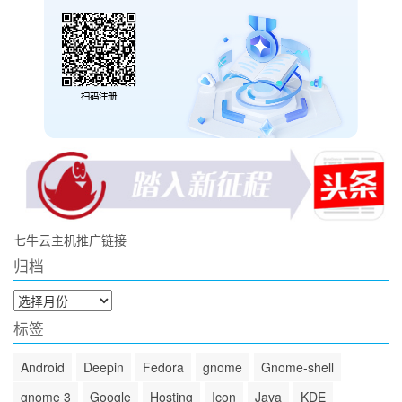
七牛云主机推广链接
归档
归
档
标签
Android
Deepin
Fedora
gnome
Gnome-shell
gnome 3
Google
Hosting
Icon
Java
KDE