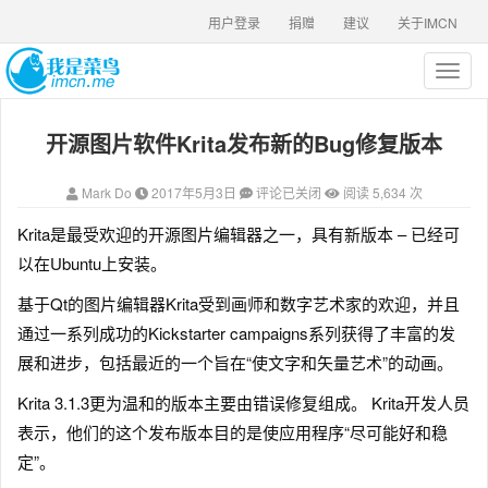
用户登录
捐赠
建议
关于IMCN
T
o
g
开源图片软件Krita发布新的Bug修复版本
g
l
e
Mark Do
2017年5月3日
评论已关闭
阅读 5,634 次
n
a
Krita是最受欢迎的开源图片编辑器之一，具有新版本 – 已经可
v
以在Ubuntu上安装。
i
g
基于Qt的图片编辑器Krita受到画师和数字艺术家的欢迎，并且
a
通过一系列成功的Kickstarter campaigns系列获得了丰富的发
t
i
展和进步，包括最近的一个旨在“使文字和矢量艺术”的动画。
o
n
Krita 3.1.3更为温和的版本主要由错误修复组成。 Krita开发人员
表示，他们的这个发布版本目的是使应用程序“尽可能好和稳
定”。