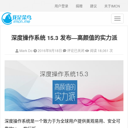
用户登录
捐赠
建议
关于IMCN
T
o
g
深度操作系统 15.3 发布—高颜值的实力派
g
l
e
Mark Do
2016年9月18日
评论已关闭
阅读 18,061 次
n
a
v
i
g
a
t
i
o
n
深度操作系统是一个致力于为全球用户提供美观易用、安全可