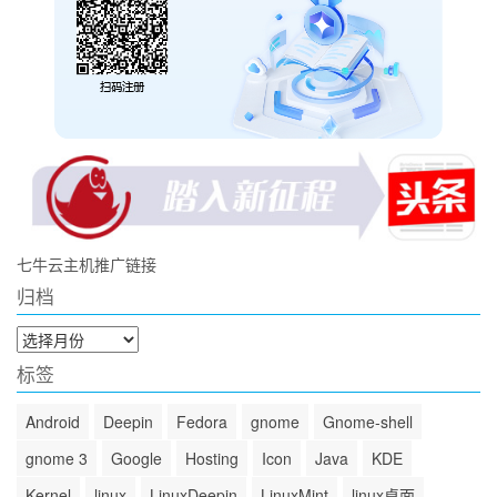
七牛云主机推广链接
归档
归
档
标签
Android
Deepin
Fedora
gnome
Gnome-shell
gnome 3
Google
Hosting
Icon
Java
KDE
Kernel
linux
LinuxDeepin
LinuxMint
linux桌面