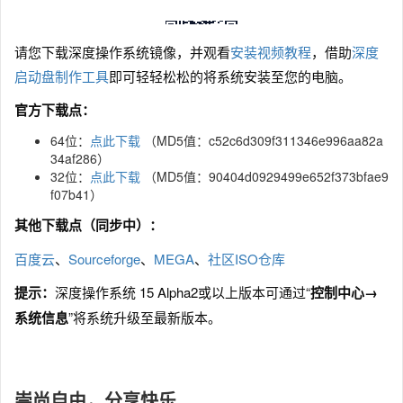
请您下载深度操作系统镜像，并观看
安装视频教程
，借助
深度
启动盘制作工具
即可轻轻松松的将系统安装至您的电脑。
官方下载点：
64位：
点此下载
（MD5值：c52c6d309f311346e996aa82a
34af286）
32位：
点此下载
（MD5值：90404d0929499e652f373bfae9
f07b41）
其他下载点（同步中）：
百度云
、
Sourceforge
、
MEGA
、
社区ISO仓库
提示：
深度操作系统 15 Alpha2或以上版本可通过“
控制中心→
系统信息
”将系统升级至最新版本。
崇尚自由，分享快乐