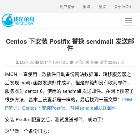
用户登录
捐赠
建议
关于IMCN
T
o
g
Centos 下安装 Postfix 替换 sendmail 发送邮
g
l
件
e
n
Mark Do
2014年10月12日
评论已关闭
阅读 22,988 次
a
v
IMCN 一直使用一款插件自动备份网站数据库，转移服务器之
i
后发现 mail() 函数发送邮件成功，但是邮箱却没有收到邮件，
g
a
服务器为 centos 6，使用的 sendmail 发送邮件。在网上搜索了
t
很多方法，基本上设置都是一样的，最后找到一篇文章：
LNM
i
P笔记：Centos下安装Postfix，替换sendmail发送邮件
o
n
安装 Postfix 配置之后，测试发送邮件，成功了！
这里做一个备份日志：