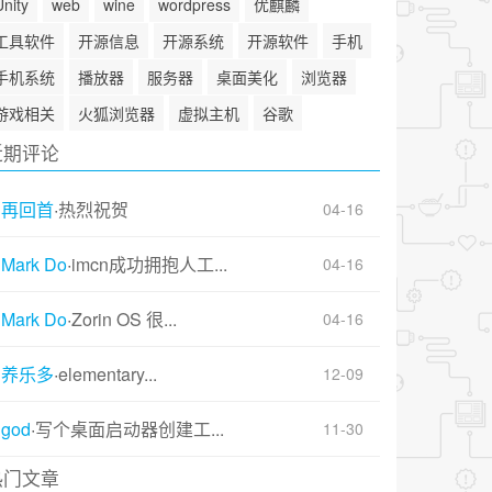
Unity
web
wine
wordpress
优麒麟
工具软件
开源信息
开源系统
开源软件
手机
手机系统
播放器
服务器
桌面美化
浏览器
游戏相关
火狐浏览器
虚拟主机
谷歌
近期评论
再回首
·
热烈祝贺
04-16
Mark Do
·
imcn成功拥抱人工...
04-16
Mark Do
·
Zorin OS 很...
04-16
养乐多
·
elementary...
12-09
god
·
写个桌面启动器创建工...
11-30
热门文章