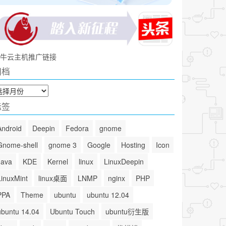
牛云主机推广链接
归档
标签
Android
Deepin
Fedora
gnome
Gnome-shell
gnome 3
Google
Hosting
Icon
Java
KDE
Kernel
linux
LinuxDeepin
LinuxMint
linux桌面
LNMP
nginx
PHP
PPA
Theme
ubuntu
ubuntu 12.04
ubuntu 14.04
Ubuntu Touch
ubuntu衍生版