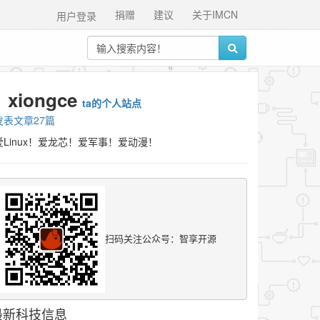
捐赠
建议
关于IMCN
用户登录
xiongce
ta的个人站点
发表文章27篇
爱Linux！爱龙芯！爱军事！爱动漫！
扫码关注公众号：智享开源
最新科技信息