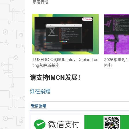
是发行版
TUXEDO OS弃Ubuntu，Debian Tes
2026年重现：
ting永驻新基座
回归
请支持IMCN发展！
谁在捐赠
微信捐赠