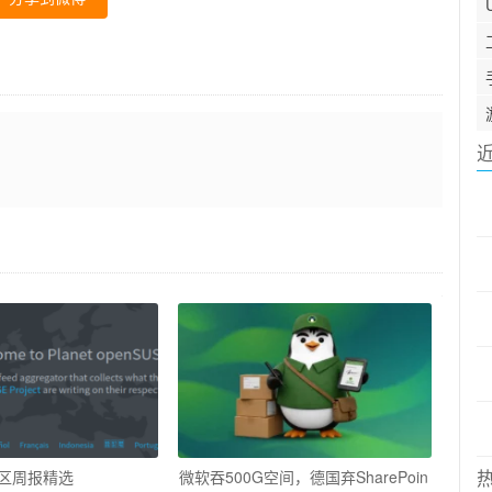
E社区周报精选
微软吞500G空间，德国弃SharePoin